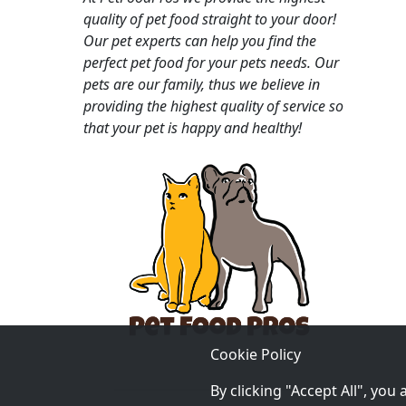
quality of pet food straight to your door!
Our pet experts can help you find the
perfect pet food for your pets needs. Our
pets are our family, thus we believe in
providing the highest quality of service so
that your pet is happy and healthy!
Cookie Policy
By clicking "Accept All", you