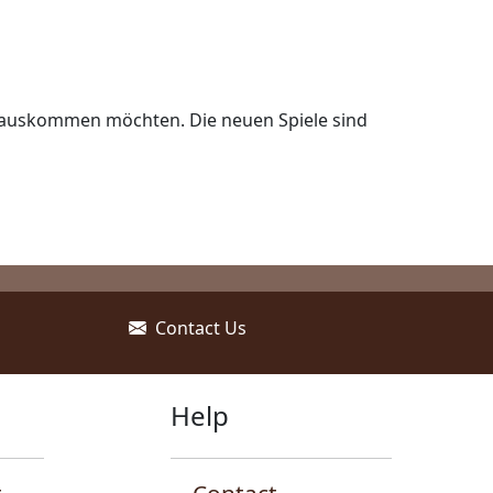
et auskommen möchten. Die neuen Spiele sind
Contact Us
Help
t
Contact