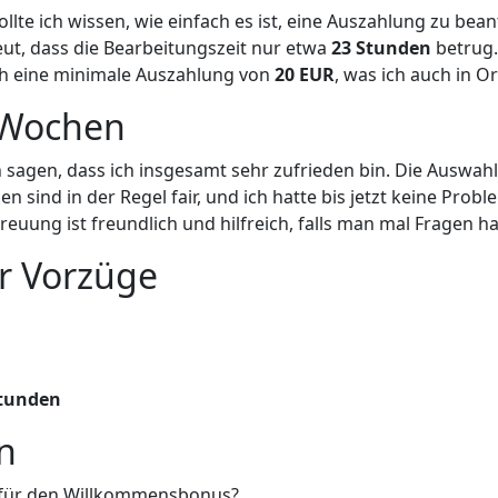
llte ich wissen, wie einfach es ist, eine Auszahlung zu bean
t, dass die Bearbeitungszeit nur etwa
23 Stunden
betrug. 
och eine minimale Auszahlung von
20 EUR
, was ich auch in 
i Wochen
agen, dass ich insgesamt sehr zufrieden bin. Die Auswahl a
 sind in der Regel fair, und ich hatte bis jetzt keine Pro
euung ist freundlich und hilfreich, falls man mal Fragen ha
r Vorzüge
tunden
n
 für den Willkommensbonus?