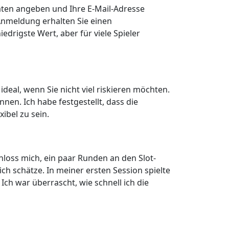
aten angeben und Ihre E-Mail-Adresse
 Anmeldung erhalten Sie einen
iedrigste Wert, aber für viele Spieler
 ideal, wenn Sie nicht viel riskieren möchten.
nen. Ich habe festgestellt, dass die
ibel zu sein.
hloss mich, ein paar Runden an den Slot-
lich schätze. In meiner ersten Session spielte
Ich war überrascht, wie schnell ich die