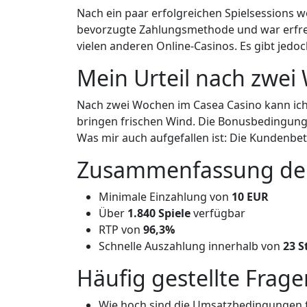
Nach ein paar erfolgreichen Spielsessions wo
bevorzugte Zahlungsmethode und war erfreu
vielen anderen Online-Casinos. Es gibt jed
Mein Urteil nach zwe
Nach zwei Wochen im Casea Casino kann ich s
bringen frischen Wind. Die Bonusbedingungen
Was mir auch aufgefallen ist: Die Kundenbetr
Zusammenfassung de
Minimale Einzahlung von
10 EUR
Über
1.840 Spiele
verfügbar
RTP von
96,3%
Schnelle Auszahlung innerhalb von
23 S
Häufig gestellte Frage
Wie hoch sind die Umsatzbedingungen