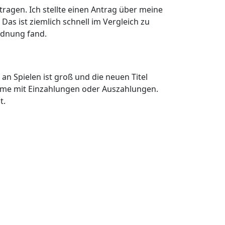
tragen. Ich stellte einen Antrag über meine
Das ist ziemlich schnell im Vergleich zu
Ordnung fand.
n Spielen ist groß und die neuen Titel
bleme mit Einzahlungen oder Auszahlungen.
t.