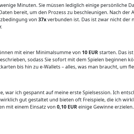
enige Minuten. Sie müssen lediglich einige persönliche D
hre Daten bereit, um den Prozess zu beschleunigen. Nach der
tzbedingung von
37x
verbunden ist. Das ist zwar nicht der n
.
e können mit einer Minimalsumme von
10 EUR
starten. Das ist
geschrieben, sodass Sie sofort mit dem Spielen beginnen kön
arten bis hin zu e-Wallets – alles, was man braucht, um flex
, war ich gespannt auf meine erste Spielsession. Ich entsc
irklich gut gestaltet und bieten oft Freispiele, die ich wirk
en mit einem Einsatz von
0,10 EUR
einige Gewinne erzielen. 