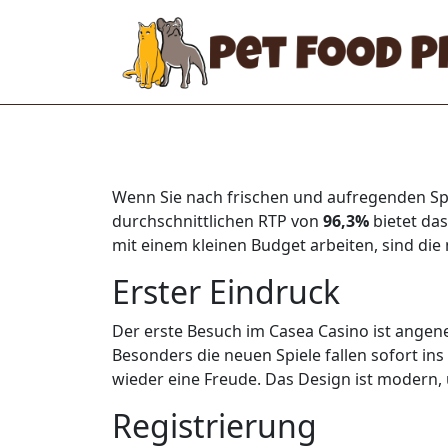
Wenn Sie nach frischen und aufregenden Sp
durchschnittlichen RTP von
96,3%
bietet da
mit einem kleinen Budget arbeiten, sind die 
Erster Eindruck
Der erste Besuch im Casea Casino ist angeneh
Besonders die neuen Spiele fallen sofort ins
wieder eine Freude. Das Design ist modern, u
Registrierung