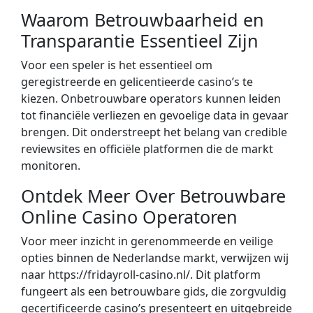
Waarom Betrouwbaarheid en
Transparantie Essentieel Zijn
Voor een speler is het essentieel om
geregistreerde en gelicentieerde casino’s te
kiezen. Onbetrouwbare operators kunnen leiden
tot financiële verliezen en gevoelige data in gevaar
brengen. Dit onderstreept het belang van credible
reviewsites en officiële platformen die de markt
monitoren.
Ontdek Meer Over Betrouwbare
Online Casino Operatoren
Voor meer inzicht in gerenommeerde en veilige
opties binnen de Nederlandse markt, verwijzen wij
naar https://fridayroll-casino.nl/. Dit platform
fungeert als een betrouwbare gids, die zorgvuldig
gecertificeerde casino’s presenteert en uitgebreide