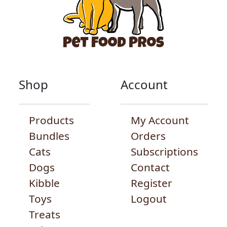
Shop
Account
Products
My Account
Bundles
Orders
Cats
Subscriptions
Dogs
Contact
Kibble
Register
Toys
Logout
Treats