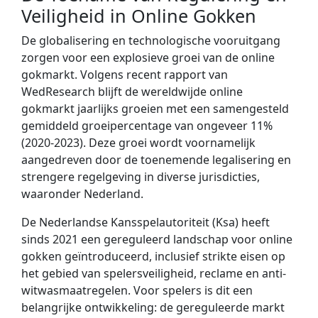
Veiligheid in Online Gokken
De globalisering en technologische vooruitgang
zorgen voor een explosieve groei van de online
gokmarkt. Volgens recent rapport van
WedResearch blijft de wereldwijde online
gokmarkt jaarlijks groeien met een samengesteld
gemiddeld groeipercentage van ongeveer 11%
(2020-2023). Deze groei wordt voornamelijk
aangedreven door de toenemende legalisering en
strengere regelgeving in diverse jurisdicties,
waaronder Nederland.
De Nederlandse Kansspelautoriteit (Ksa) heeft
sinds 2021 een gereguleerd landschap voor online
gokken geïntroduceerd, inclusief strikte eisen op
het gebied van spelersveiligheid, reclame en anti-
witwasmaatregelen. Voor spelers is dit een
belangrijke ontwikkeling: de gereguleerde markt