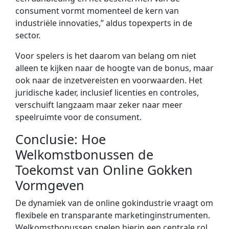
consument vormt momenteel de kern van
industriële innovaties,” aldus topexperts in de
sector.
Voor spelers is het daarom van belang om niet
alleen te kijken naar de hoogte van de bonus, maar
ook naar de inzetvereisten en voorwaarden. Het
juridische kader, inclusief licenties en controles,
verschuift langzaam maar zeker naar meer
speelruimte voor de consument.
Conclusie: Hoe
Welkomstbonussen de
Toekomst van Online Gokken
Vormgeven
De dynamiek van de online gokindustrie vraagt om
flexibele en transparante marketinginstrumenten.
Welkomstbonussen spelen hierin een centrale rol,