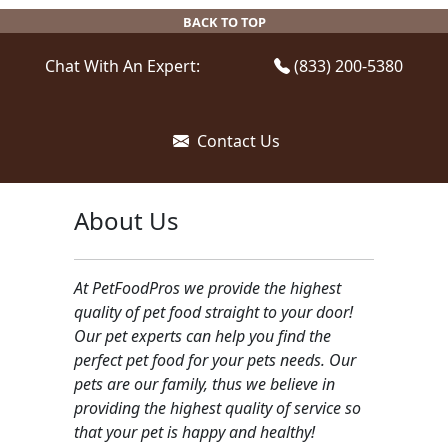
BACK TO TOP
Chat With An Expert:
(833) 200-5380
Contact Us
About Us
At PetFoodPros we provide the highest
quality of pet food straight to your door!
Our pet experts can help you find the
perfect pet food for your pets needs. Our
pets are our family, thus we believe in
providing the highest quality of service so
that your pet is happy and healthy!