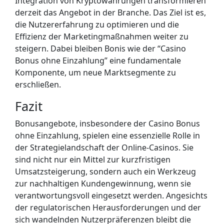
Integration von Kryptowährungen transformieren
derzeit das Angebot in der Branche. Das Ziel ist es,
die Nutzererfahrung zu optimieren und die
Effizienz der Marketingmaßnahmen weiter zu
steigern. Dabei bleiben Bonis wie der “Casino
Bonus ohne Einzahlung” eine fundamentale
Komponente, um neue Marktsegmente zu
erschließen.
Fazit
Bonusangebote, insbesondere der Casino Bonus
ohne Einzahlung, spielen eine essenzielle Rolle in
der Strategielandschaft der Online-Casinos. Sie
sind nicht nur ein Mittel zur kurzfristigen
Umsatzsteigerung, sondern auch ein Werkzeug
zur nachhaltigen Kundengewinnung, wenn sie
verantwortungsvoll eingesetzt werden. Angesichts
der regulatorischen Herausforderungen und der
sich wandelnden Nutzerpräferenzen bleibt die