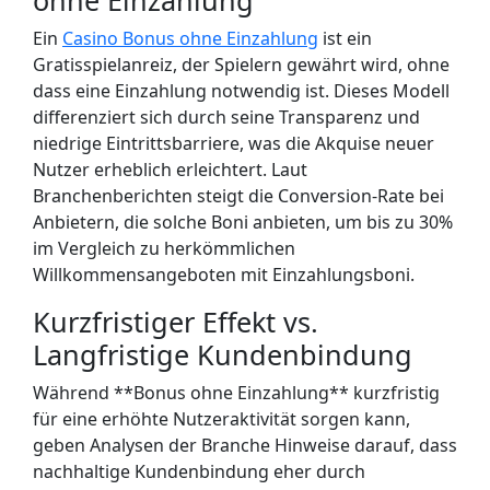
Ein
Casino Bonus ohne Einzahlung
ist ein
Gratisspielanreiz, der Spielern gewährt wird, ohne
dass eine Einzahlung notwendig ist. Dieses Modell
differenziert sich durch seine Transparenz und
niedrige Eintrittsbarriere, was die Akquise neuer
Nutzer erheblich erleichtert. Laut
Branchenberichten steigt die Conversion-Rate bei
Anbietern, die solche Boni anbieten, um bis zu 30%
im Vergleich zu herkömmlichen
Willkommensangeboten mit Einzahlungsboni.
Kurzfristiger Effekt vs.
Langfristige Kundenbindung
Während **Bonus ohne Einzahlung** kurzfristig
für eine erhöhte Nutzeraktivität sorgen kann,
geben Analysen der Branche Hinweise darauf, dass
nachhaltige Kundenbindung eher durch