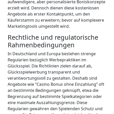
aufwendigere, aber personalisierte Boniskonzepte
erzielt wird. Dennoch dienen diese kostenlosen
Angebote als erster Kontaktpunkt, um den
Käuferstamm zu erweitern, bevor auf komplexere
Marketingtools umgestellt wird.
Rechtliche und regulatorische
Rahmenbedingungen
In Deutschland und Europa bestehen strenge
Regularien bezüglich Werbepraktiken im
Glücksspiel. Die Richtlinien zielen darauf ab,
Glücksspielwerbung transparent und
verantwortungsvoll zu gestalten. Deshalb sind
Angebote wie “Casino Bonus ohne Einzahlung” oft
an bestimmte Bedingungen geknüpft, etwa die
Begrenzung auf bestimmte Spielkategorien oder
eine maximale Auszahlungsgrenze. Diese
Regularien gewähren den Spielenden Schutz und