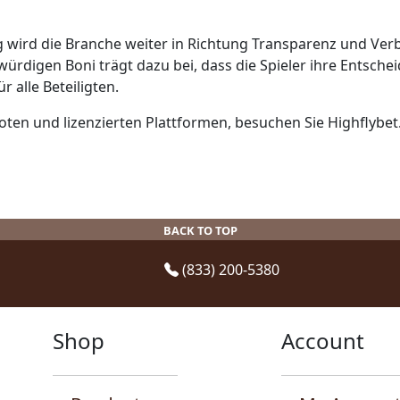
ng wird die Branche weiter in Richtung Transparenz und V
rdigen Boni trägt dazu bei, dass die Spieler ihre Entsche
 alle Beteiligten.
ten und lizenzierten Plattformen, besuchen Sie Highflybet
BACK TO TOP
(833) 200-5380
Shop
Account