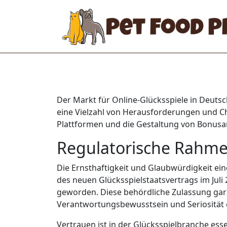
Der Markt für Online-Glücksspiele in Deutsch
eine Vielzahl von Herausforderungen und Chan
Plattformen und die Gestaltung von Bonus
Regulatorische Rahme
Die Ernsthaftigkeit und Glaubwürdigkeit ein
des neuen Glücksspielstaatsvertrags im Juli 
geworden. Diese behördliche Zulassung gara
Verantwortungsbewusstsein und Seriosität e
Vertrauen ist in der Glücksspielbranche esse