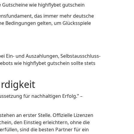
e Gutscheine wie highflybet gutschein
auensfundament, das immer mehr deutsche
lche Bedingungen gelten, um Glücksspiele
ei Ein- und Auszahlungen, Selbstausschluss-
ts wie highflybet gutschein sollte stets
rdigkeit
ssetzung für nachhaltigen Erfolg.” –
tehen an erster Stelle. Offizielle Lizenzen
ein, den Einstieg erleichtern, ohne die
füllen, sind die besten Partner für ein