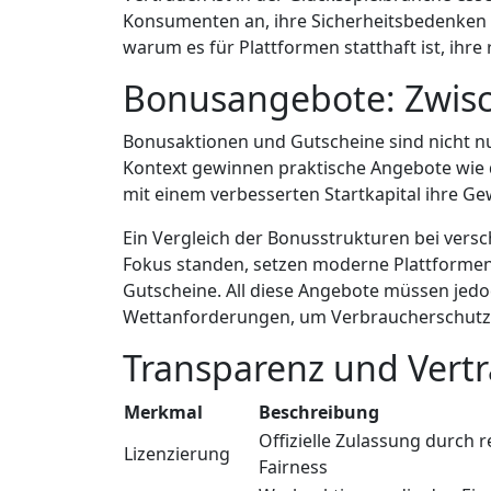
Konsumenten an, ihre Sicherheitsbedenken hä
warum es für Plattformen statthaft ist, ihre
Bonusangebote: Zwisc
Bonusaktionen und Gutscheine sind nicht nu
Kontext gewinnen praktische Angebote wie
mit einem verbesserten Startkapital ihre G
Ein Vergleich der Bonusstrukturen bei vers
Fokus standen, setzen moderne Plattformen
Gutscheine. All diese Angebote müssen jedo
Wettanforderungen, um Verbraucherschutz s
Transparenz und Vert
Merkmal
Beschreibung
Offizielle Zulassung durch 
Lizenzierung
Fairness