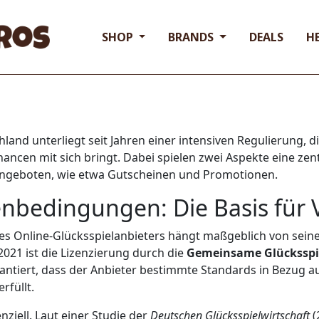
SHOP
BRANDS
DEALS
H
land unterliegt seit Jahren einer intensiven Regulierung, di
cen mit sich bringt. Dabei spielen zwei Aspekte eine zentra
angeboten, wie etwa Gutscheinen und Promotionen.
nbedingungen: Die Basis für 
es Online-Glücksspielanbieters hängt maßgeblich von seiner 
2021 ist die Lizenzierung durch die
Gemeinsame Glücksspie
ntiert, dass der Anbieter bestimmte Standards in Bezug au
rfüllt.
nziell. Laut einer Studie der
Deutschen Glücksspielwirtschaft
(