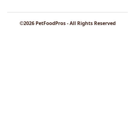
©2026 PetFoodPros - All Rights Reserved