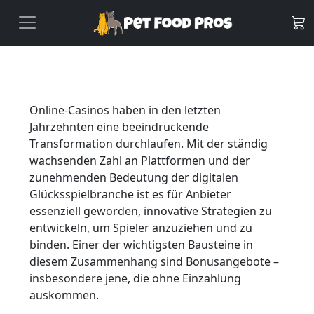
Online-Casinos haben in den letzten
Jahrzehnten eine beeindruckende
Transformation durchlaufen. Mit der ständig
wachsenden Zahl an Plattformen und der
zunehmenden Bedeutung der digitalen
Glücksspielbranche ist es für Anbieter
essenziell geworden, innovative Strategien zu
entwickeln, um Spieler anzuziehen und zu
binden. Einer der wichtigsten Bausteine in
diesem Zusammenhang sind Bonusangebote –
insbesondere jene, die ohne Einzahlung
auskommen.