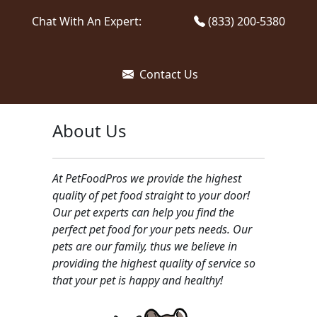
Chat With An Expert:
(833) 200-5380
Contact Us
About Us
At PetFoodPros we provide the highest
quality of pet food straight to your door!
Our pet experts can help you find the
perfect pet food for your pets needs. Our
pets are our family, thus we believe in
providing the highest quality of service so
that your pet is happy and healthy!