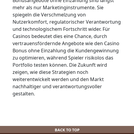
Bonusangebote ohne Einzahlung sind längst
mehr als nur Marketinginstrumente. Sie
spiegeln die Verschmelzung von
Nutzerkomfort, regulatorischer Verantwortung
und technologischem Fortschritt wider. Für
Casinos bedeutet dies eine Chance, durch
vertrauensfördernde Angebote wie den Casino
Bonus ohne Einzahlung die Kundengewinnung
zu optimieren, während Spieler risikolos das
Portfolio testen können. Die Zukunft wird
zeigen, wie diese Strategien noch
weiterentwickelt werden und den Markt
nachhaltiger und verantwortungsvoller
gestalten.
BACK TO TOP