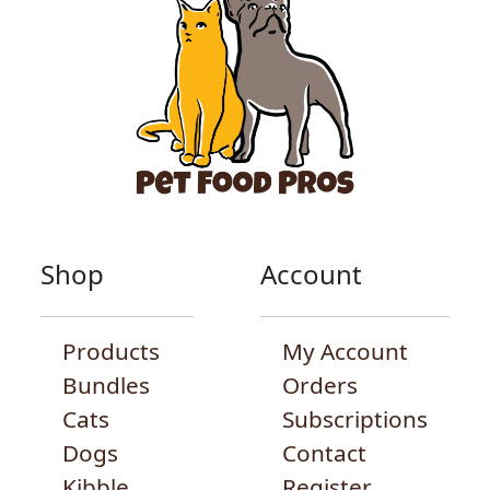
Shop
Account
Products
My Account
Bundles
Orders
Cats
Subscriptions
Dogs
Contact
Kibble
Register