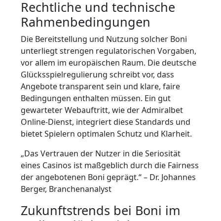
Rechtliche und technische
Rahmenbedingungen
Die Bereitstellung und Nutzung solcher Boni
unterliegt strengen regulatorischen Vorgaben,
vor allem im europäischen Raum. Die deutsche
Glücksspielregulierung schreibt vor, dass
Angebote transparent sein und klare, faire
Bedingungen enthalten müssen. Ein gut
gewarteter Webauftritt, wie der Admiralbet
Online-Dienst, integriert diese Standards und
bietet Spielern optimalen Schutz und Klarheit.
„Das Vertrauen der Nutzer in die Seriosität
eines Casinos ist maßgeblich durch die Fairness
der angebotenen Boni geprägt.“ – Dr. Johannes
Berger, Branchenanalyst
Zukunftstrends bei Boni im