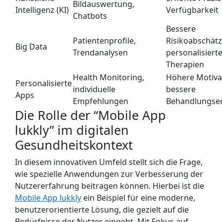
Bildauswertung,
Intelligenz (KI)
Verfügbarkeit
Chatbots
Bessere
Patientenprofile,
Risikoabschät
Big Data
Trendanalysen
personalisiert
Therapien
Health Monitoring,
Höhere Motiva
Personalisierte
individuelle
bessere
Apps
Empfehlungen
Behandlungse
Die Rolle der “Mobile App
lukkly” im digitalen
Gesundheitskontext
In diesem innovativen Umfeld stellt sich die Frage,
wie spezielle Anwendungen zur Verbesserung der
Nutzererfahrung beitragen können. Hierbei ist die
Mobile App lukkly
ein Beispiel für eine moderne,
benutzerorientierte Lösung, die gezielt auf die
Bedürfnisse der Nutzer eingeht. Mit Fokus auf