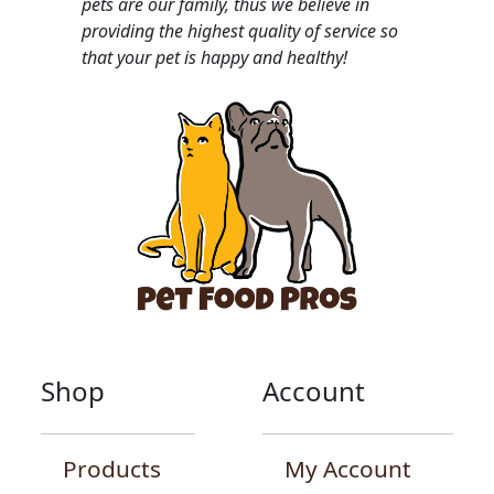
pets are our family, thus we believe in
providing the highest quality of service so
that your pet is happy and healthy!
Shop
Account
Products
My Account