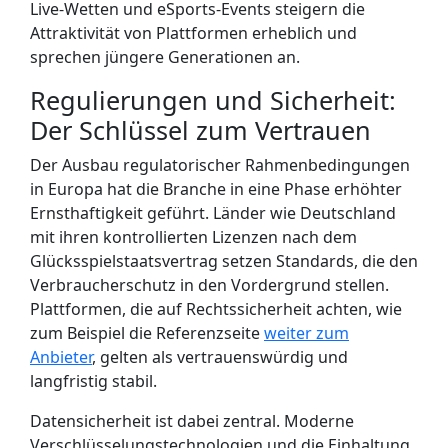
Live-Wetten und eSports-Events steigern die
Attraktivität von Plattformen erheblich und
sprechen jüngere Generationen an.
Regulierungen und Sicherheit:
Der Schlüssel zum Vertrauen
Der Ausbau regulatorischer Rahmenbedingungen
in Europa hat die Branche in eine Phase erhöhter
Ernsthaftigkeit geführt. Länder wie Deutschland
mit ihren kontrollierten Lizenzen nach dem
Glücksspielstaatsvertrag setzen Standards, die den
Verbraucherschutz in den Vordergrund stellen.
Plattformen, die auf Rechtssicherheit achten, wie
zum Beispiel die Referenzseite
weiter zum
Anbieter
, gelten als vertrauenswürdig und
langfristig stabil.
Datensicherheit ist dabei zentral. Moderne
Verschlüsselungstechnologien und die Einhaltung