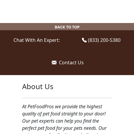
BACK TO TOP
Chat With An Expert:
(833) 200-5380
Contact Us
About Us
At PetFoodPros we provide the highest
quality of pet food straight to your door!
Our pet experts can help you find the
perfect pet food for your pets needs. Our