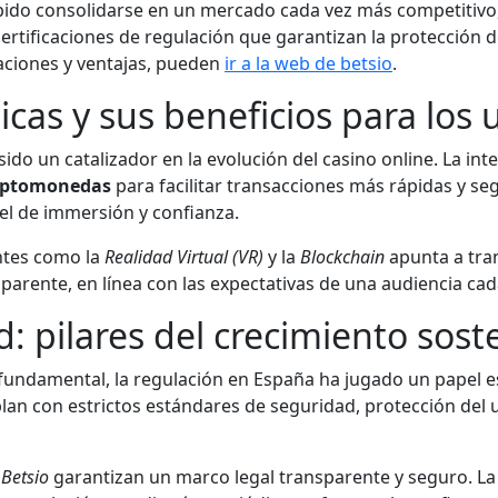
bido consolidarse en un mercado cada vez más competitivo,
ertificaciones de regulación que garantizan la protección d
laciones y ventajas, pueden
ir a la web de betsio
.
cas y sus beneficios para los 
ido un catalizador en la evolución del casino online. La in
iptomonedas
para facilitar transacciones más rápidas y se
el de immersión y confianza.
ntes como la
Realidad Virtual (VR)
y la
Blockchain
apunta a tra
parente, en línea con las expectativas de una audiencia ca
: pilares del crecimiento sost
 fundamental, la regulación en España ha jugado un papel e
n con estrictos estándares de seguridad, protección del us
o
Betsio
garantizan un marco legal transparente y seguro. L