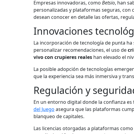
Empresas innovadoras, como
Betsio
, han sa
personalizadas y plataformas seguras, con c
desean conocer en detalle las ofertas, regu
Innovaciones tecnológi
La incorporación de tecnología de punta ha s
personalizar recomendaciones, el uso de
cr
vivo con crupieres reales
han elevado el niv
La posible adopción de tecnologías emerge
que la experiencia sea más inmersiva y trans
Regulación y seguridad
En un entorno digital donde la confianza es
del Juego
asegura que las plataformas cumpla
blanqueo de capitales.
Las licencias otorgadas a plataformas com