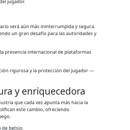
del jugador.
suario será aún más ininterrumpida y segura.
iendo un gran desafío para las autoridades y
 la presencia internacional de plataformas
ación rigurosa y la protección del jugador —
ura y enriquecedora
dustria que cada vez apunta más hacia la
lifican este cambio, ofreciendo
uego.
b de betsio.