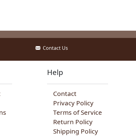
Contact Us
Help
t
Contact
Privacy Policy
ns
Terms of Service
Return Policy
Shipping Policy