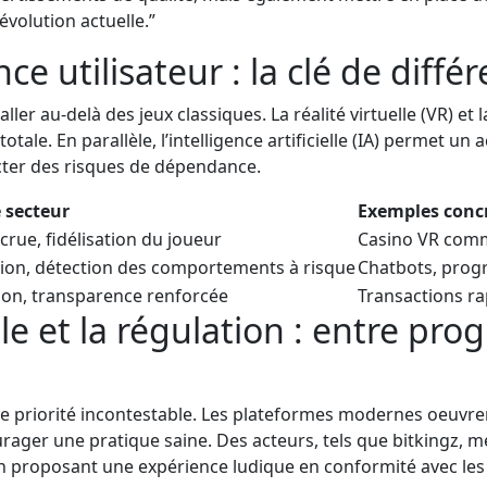
’évolution actuelle.”
ce utilisateur : la clé de diffé
ler au-delà des jeux classiques. La réalité virtuelle (VR) et
otale. En parallèle, l’intelligence artificielle (IA) perme
ter des risques de dépendance.
 secteur
Exemples conc
rue, fidélisation du joueur
Casino VR comm
ion, détection des comportements à risque
Chatbots, prog
ion, transparence renforcée
Transactions rap
le et la régulation : entre pr
 priorité incontestable. Les plateformes modernes oeuvrent 
urager une pratique saine. Des acteurs, tels que bitkingz, 
n proposant une expérience ludique en conformité avec le