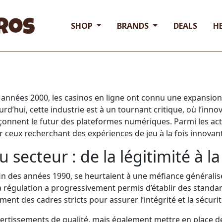
SHOP
BRANDS
DEALS
H
années 2000, les casinos en ligne ont connu une expansion
’hui, cette industrie est à un tournant critique, où l’inn
façonnent le futur des plateformes numériques. Parmi les ac
eux recherchant des expériences de jeu à la fois innovant
u secteur : de la légitimité à l
fin des années 1990, se heurtaient à une méfiance généralis
é. La régulation a progressivement permis d’établir des stan
ment des cadres stricts pour assurer l’intégrité et la sécuri
ivertissements de qualité, mais également mettre en place 