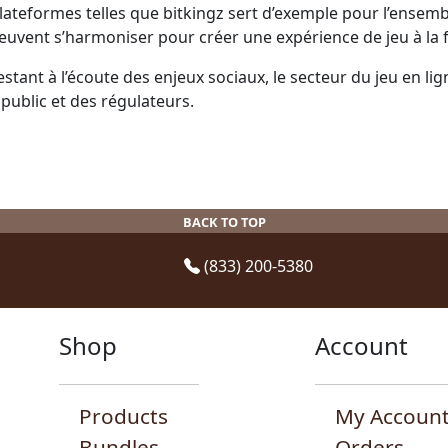
plateformes telles que bitkingz sert d’exemple pour l’ensembl
peuvent s’harmoniser pour créer une expérience de jeu à la f
estant à l’écoute des enjeux sociaux, le secteur du jeu en l
public et des régulateurs.
BACK TO TOP
(833) 200-5380
Shop
Account
Products
My Accoun
Bundles
Orders