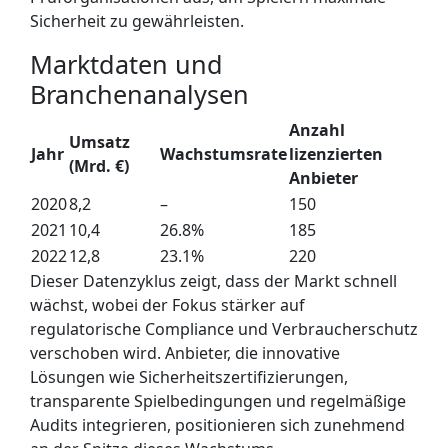
Sicherheit zu gewährleisten.
Marktdaten und
Branchenanalysen
Anzahl
Umsatz
Jahr
Wachstumsrate
lizenzierten
(Mrd. €)
Anbieter
2020
8,2
–
150
2021
10,4
26.8%
185
2022
12,8
23.1%
220
Dieser Datenzyklus zeigt, dass der Markt schnell
wächst, wobei der Fokus stärker auf
regulatorische Compliance und Verbraucherschutz
verschoben wird. Anbieter, die innovative
Lösungen wie Sicherheitszertifizierungen,
transparente Spielbedingungen und regelmäßige
Audits integrieren, positionieren sich zunehmend