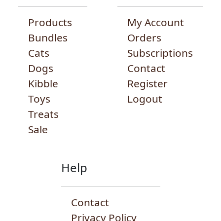
Products
My Account
Bundles
Orders
Cats
Subscriptions
Dogs
Contact
Kibble
Register
Toys
Logout
Treats
Sale
Help
Contact
Privacy Policy