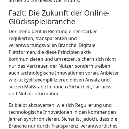
an der Spitze dieses Wachstums.
Fazit: Die Zukunft der Online-
Glücksspielbranche
Der Trend geht in Richtung einer stärker
regulierten, transparenten und
verantwortungsvollen Branche. Digitale
Plattformen, die diese Prinzipien aktiv
kommunizieren und umsetzen, sichern sich nicht
nur das Vertrauen der Nutzer, sondern treiben
auch technologische Innovationen voran. Anbieter
wie luckyelf exemplifizieren diesen Ansatz und
setzen Maßstäbe in puncto Sicherheit, Fairness
und Nutzerinformation.
Es bleibt abzuwarten, wie sich Regulierung und
technologische Innovationen in den kommenden
Jahren synchronisieren. Sicher ist jedoch, dass die
Branche nur durch Transparenz, verantwortliches