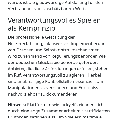
wurde, ist die glaubwürdige Aufklärung für den
Verbraucher von unschätzbarem Wert.
Verantwortungsvolles Spielen
als Kernprinzip
Die professionelle Gestaltung der
Nutzererfahrung, inklusive der Implementierung
von Grenzen und Selbstkontrollmechanismen,
wird zunehmend von Regulierungsbehörden wie
der deutschen Glücksspielbehörde gefordert.
Anbieter, die diese Anforderungen erfüllen, stehen
im Ruf, verantwortungsvoll zu agieren. Hierbei
sind unabhängige Kontrollstellen essenziell, um
Manipulationen zu verhindern und Ergebnisse
nachvollziehbar zu dokumentieren.
Hinweis:
Plattformen wie luckyelf zeichnen sich
durch eine enge Zusammenarbeit mit zertifizierten
Prüforganisationen aus, um Spielern maximale