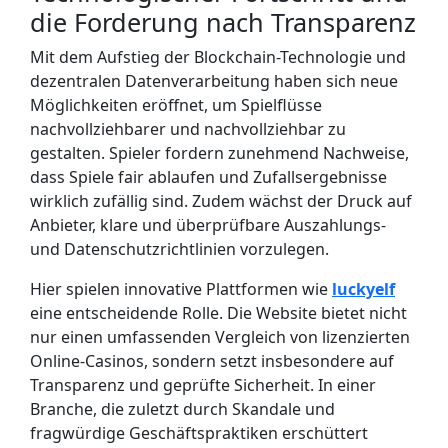
die Forderung nach Transparenz
Mit dem Aufstieg der Blockchain-Technologie und
dezentralen Datenverarbeitung haben sich neue
Möglichkeiten eröffnet, um Spielflüsse
nachvollziehbarer und nachvollziehbar zu
gestalten. Spieler fordern zunehmend Nachweise,
dass Spiele fair ablaufen und Zufallsergebnisse
wirklich zufällig sind. Zudem wächst der Druck auf
Anbieter, klare und überprüfbare Auszahlungs-
und Datenschutzrichtlinien vorzulegen.
Hier spielen innovative Plattformen wie
luckyelf
eine entscheidende Rolle. Die Website bietet nicht
nur einen umfassenden Vergleich von lizenzierten
Online-Casinos, sondern setzt insbesondere auf
Transparenz und geprüfte Sicherheit. In einer
Branche, die zuletzt durch Skandale und
fragwürdige Geschäftspraktiken erschüttert