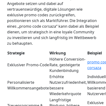
Angebote setzen und dabei auf
vertrauenswürdige, digitale Lösungen wie
exklusive promo codes zurückgreifen,
positionieren sich als Marktführer. Die Integration
eines „promo code corsaza“ kann dabei als Beispiel
dienen, um strategisch in eine loyale Community
zu investieren und sich langfristig im Wettbewerb
zu behaupten.
Strategie
Wirkung
Beispiel
Höhere Conversion-
promo co
Exklusiver Promo-Code
Rate, gesteigerte
corsaza
Kundenbindung
Erhöhte
Individuel
Personalisierte
Nutzerzufriedenheit,
Willkomm
Willkommensangebote
bessere
basierend
Wiederkehrquote
Nutzerver
Langfristige
Exklusive
Treueprogramme &
Bindung, höhere