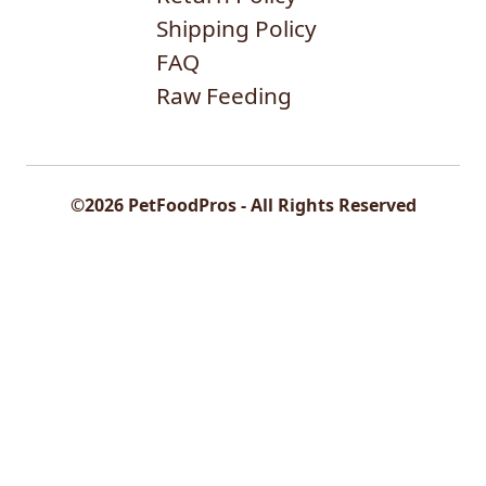
Shipping Policy
FAQ
Raw Feeding
©2026 PetFoodPros - All Rights Reserved