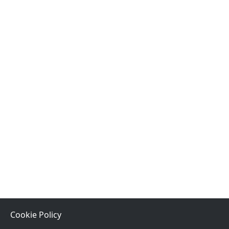
Cookie Policy