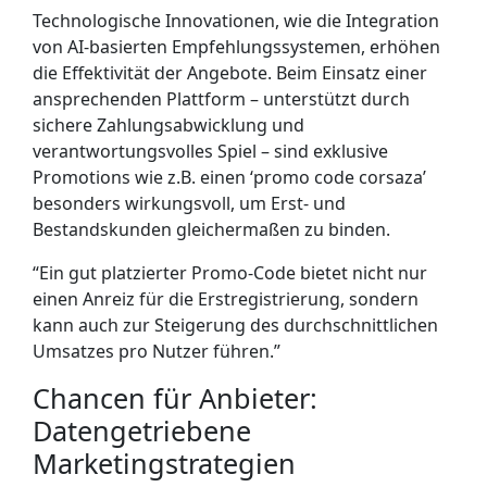
Technologische Innovationen, wie die Integration
von AI-basierten Empfehlungssystemen, erhöhen
die Effektivität der Angebote. Beim Einsatz einer
ansprechenden Plattform – unterstützt durch
sichere Zahlungsabwicklung und
verantwortungsvolles Spiel – sind exklusive
Promotions wie z.B. einen
‘promo code corsaza’
besonders wirkungsvoll, um Erst- und
Bestandskunden gleichermaßen zu binden.
“Ein gut platzierter Promo-Code bietet nicht nur
einen Anreiz für die Erstregistrierung, sondern
kann auch zur Steigerung des durchschnittlichen
Umsatzes pro Nutzer führen.”
Chancen für Anbieter:
Datengetriebene
Marketingstrategien