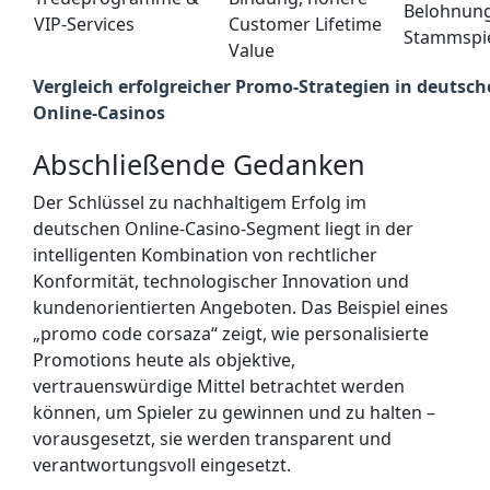
Belohnung
VIP-Services
Customer Lifetime
Stammspie
Value
Vergleich erfolgreicher Promo-Strategien in deutsc
Online-Casinos
Abschließende Gedanken
Der Schlüssel zu nachhaltigem Erfolg im
deutschen Online-Casino-Segment liegt in der
intelligenten Kombination von rechtlicher
Konformität, technologischer Innovation und
kundenorientierten Angeboten. Das Beispiel eines
„promo code corsaza“ zeigt, wie personalisierte
Promotions heute als objektive,
vertrauenswürdige Mittel betrachtet werden
können, um Spieler zu gewinnen und zu halten –
vorausgesetzt, sie werden transparent und
verantwortungsvoll eingesetzt.