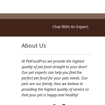
Chat With An Expert:
About Us
At PetFoodPros we provide the highest
quality of pet food straight to your door!
Our pet experts can help you find the
perfect pet food for your pets needs. Our
pets are our family, thus we believe in
providing the highest quality of service so
that your pet is happy and healthy!