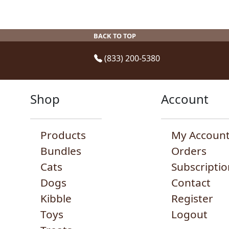
BACK TO TOP
(833) 200-5380
Shop
Account
Products
My Accoun
Bundles
Orders
Cats
Subscriptio
Dogs
Contact
Kibble
Register
Toys
Logout