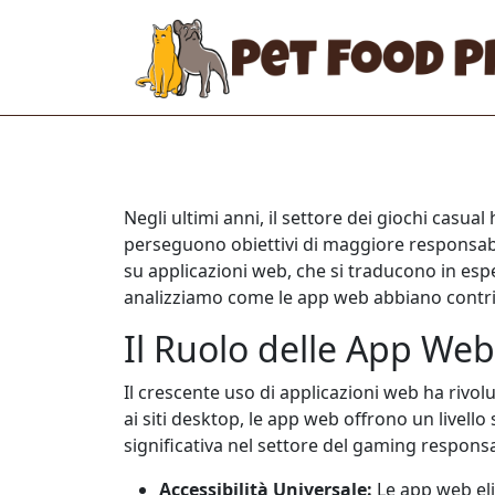
Negli ultimi anni, il settore dei giochi casua
perseguono obiettivi di maggiore responsabil
su applicazioni web, che si traducono in espe
analizziamo come le app web abbiano contribu
Il Ruolo delle App Web
Il crescente uso di applicazioni web ha rivoluz
ai siti desktop, le app web offrono un livello
significativa nel settore del gaming responsab
Accessibilità Universale:
Le app web eli