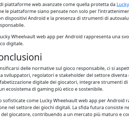
ppo di piattaforme web avanzate come quella protetta da
Lucky
 le piattaforme siano pensate non solo per l’intrattenimen
on dispositivi Android e la presenza di strumenti di autovaluta
esponsabile.
Lucky Wheelvault web app per Android rappresenta una svolt
co digitale.
onclusioni
nsificarsi delle normative sul gioco responsabile, ci si aspe
ra sviluppatori, regolatori e stakeholder del settore diventa
alfabetizzazione digitale dei giocatori, integrare strumenti 
n ecosistema di gaming più etico e sostenibile.
web sofisticate come Lucky Wheelvault web app per Android r
one nel settore dei giochi digitali. La sfida futura consiste
sere del giocatore, contribuendo a un mercato più maturo e c