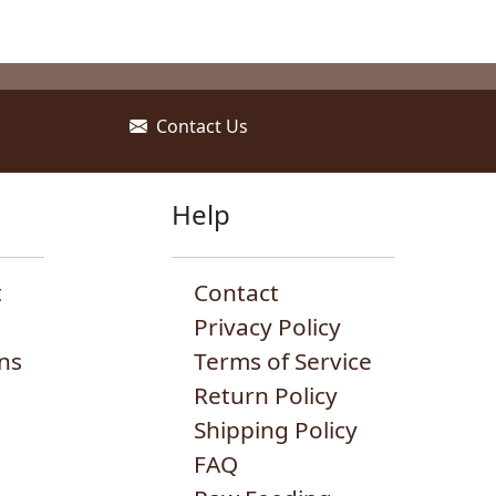
Contact Us
Help
t
Contact
Privacy Policy
ns
Terms of Service
Return Policy
Shipping Policy
FAQ