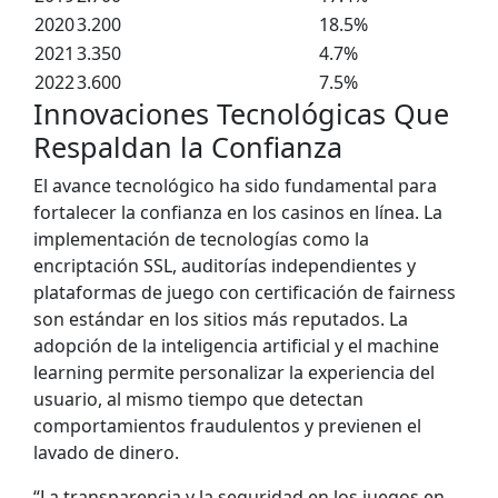
2020
3.200
18.5%
2021
3.350
4.7%
2022
3.600
7.5%
Innovaciones Tecnológicas Que
Respaldan la Confianza
El avance tecnológico ha sido fundamental para
fortalecer la confianza en los casinos en línea. La
implementación de tecnologías como la
encriptación SSL, auditorías independientes y
plataformas de juego con certificación de fairness
son estándar en los sitios más reputados. La
adopción de la inteligencia artificial y el machine
learning permite personalizar la experiencia del
usuario, al mismo tiempo que detectan
comportamientos fraudulentos y previenen el
lavado de dinero.
“La transparencia y la seguridad en los juegos en