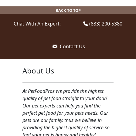
BACK TO TOP
Chat With An Expert:
(833) 200-5380
Contact Us
About Us
At PetFoodPros we provide the highest
quality of pet food straight to your door!
Our pet experts can help you find the
perfect pet food for your pets needs. Our
pets are our family, thus we believe in
providing the highest quality of service so
that your pet is happy and healthy!