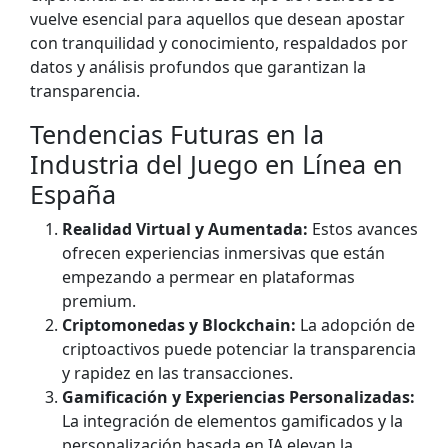
vuelve esencial para aquellos que desean apostar
con tranquilidad y conocimiento, respaldados por
datos y análisis profundos que garantizan la
transparencia.
Tendencias Futuras en la
Industria del Juego en Línea en
España
Realidad Virtual y Aumentada:
Estos avances
ofrecen experiencias inmersivas que están
empezando a permear en plataformas
premium.
Criptomonedas y Blockchain:
La adopción de
criptoactivos puede potenciar la transparencia
y rapidez en las transacciones.
Gamificación y Experiencias Personalizadas:
La integración de elementos gamificados y la
personalización basada en IA elevan la