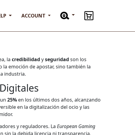
ELP
ACCOUNT
ea, la
credibilidad
y
seguridad
son los
o la emoción de apostar, sino también la
a industria.
Digitales
ó un
25%
en los últimos dos años, alcanzando
sible en la digitalización del ocio y las
midor.
gadores y reguladores. La
European Gaming
sin la debida licencia ni transparencia,