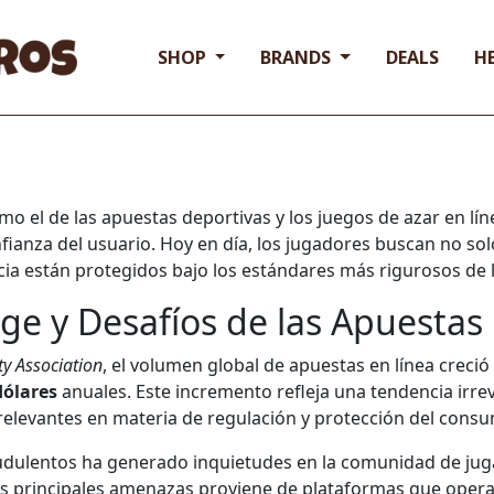
SHOP
BRANDS
DEALS
H
 el de las apuestas deportivas y los juegos de azar en lín
fianza del usuario. Hoy en día, los jugadores buscan no sol
ia están protegidos bajo los estándares más rigurosos de l
uge y Desafíos de las Apuestas 
ty Association
, el volumen global de apuestas en línea creci
dólares
anuales. Este incremento refleja una tendencia irrever
elevantes en materia de regulación y protección del consu
raudulentos ha generado inquietudes en la comunidad de ju
s principales amenazas proviene de plataformas que operan 