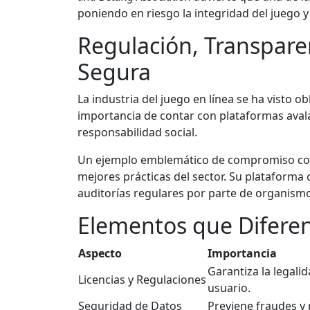
poniendo en riesgo la integridad del juego y
Regulación, Transpare
Segura
La industria del juego en línea se ha visto o
importancia de contar con plataformas avala
responsabilidad social.
Un ejemplo emblemático de compromiso con 
mejores prácticas del sector. Su plataforma
auditorías regulares por parte de organismo
Elementos que Diferen
Aspecto
Importancia
Garantiza la legalid
Licencias y Regulaciones
usuario.
Seguridad de Datos
Previene fraudes y