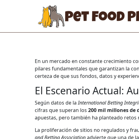
En un mercado en constante crecimiento como
pilares fundamentales que garantizan la con
certeza de que sus fondos, datos y experienc
El Escenario Actual: A
Según datos de la
International Betting Integri
cifras que superan los
200 mil millones de 
apuestas, pero también ha planteado retos r
La proliferación de sitios no regulados y f
and Betting Association
advierte que una de la