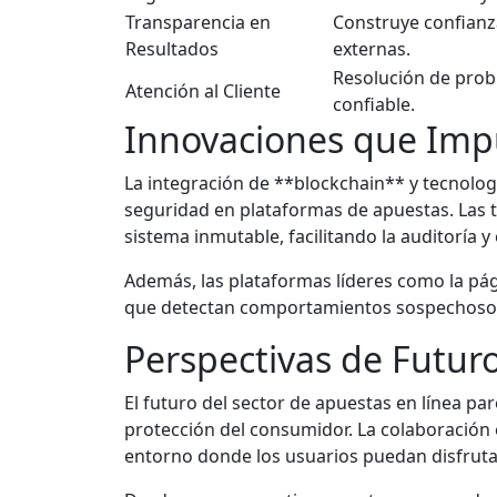
Transparencia en
Construye confianz
Resultados
externas.
Resolución de pro
Atención al Cliente
confiable.
Innovaciones que Impu
La integración de **blockchain** y tecnologí
seguridad en plataformas de apuestas. Las t
sistema inmutable, facilitando la auditoría 
Además, las plataformas líderes como la pág
que detectan comportamientos sospechosos y
Perspectivas de Futu
El futuro del sector de apuestas en línea pa
protección del consumidor. La colaboración
entorno donde los usuarios puedan disfruta