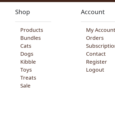
Shop
Account
Products
My Accoun
Bundles
Orders
Cats
Subscriptio
Dogs
Contact
Kibble
Register
Toys
Logout
Treats
Sale