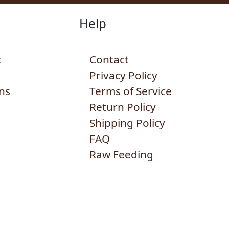
Help
t
Contact
Privacy Policy
ns
Terms of Service
Return Policy
Shipping Policy
FAQ
Raw Feeding