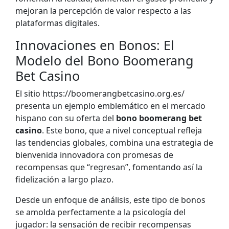
mejoran la percepción de valor respecto a las
plataformas digitales.
Innovaciones en Bonos: El
Modelo del Bono Boomerang
Bet Casino
El sitio https://boomerangbetcasino.org.es/
presenta un ejemplo emblemático en el mercado
hispano con su oferta del
bono boomerang bet
casino
. Este bono, que a nivel conceptual refleja
las tendencias globales, combina una estrategia de
bienvenida innovadora con promesas de
recompensas que “regresan”, fomentando así la
fidelización a largo plazo.
Desde un enfoque de análisis, este tipo de bonos
se amolda perfectamente a la psicología del
jugador: la sensación de recibir recompensas