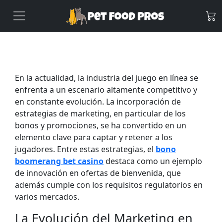
En la actualidad, la industria del juego en línea se
enfrenta a un escenario altamente competitivo y
en constante evolución. La incorporación de
estrategias de marketing, en particular de los
bonos y promociones, se ha convertido en un
elemento clave para captar y retener a los
jugadores. Entre estas estrategias, el
bono
boomerang bet casino
destaca como un ejemplo
de innovación en ofertas de bienvenida, que
además cumple con los requisitos regulatorios en
varios mercados.
La Evolución del Marketing en