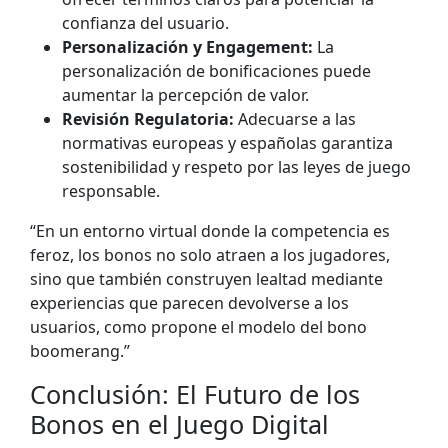
confianza del usuario.
Personalización y Engagement:
La
personalización de bonificaciones puede
aumentar la percepción de valor.
Revisión Regulatoria:
Adecuarse a las
normativas europeas y españolas garantiza
sostenibilidad y respeto por las leyes de juego
responsable.
“En un entorno virtual donde la competencia es
feroz, los bonos no solo atraen a los jugadores,
sino que también construyen lealtad mediante
experiencias que parecen devolverse a los
usuarios, como propone el modelo del bono
boomerang.”
Conclusión: El Futuro de los
Bonos en el Juego Digital