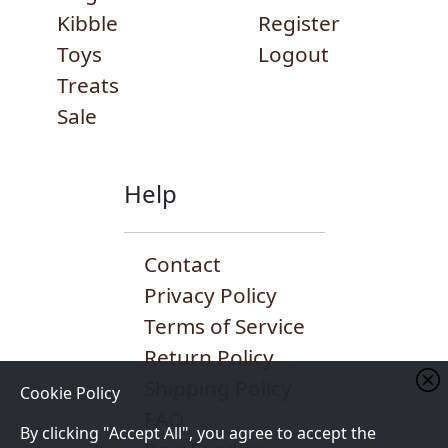
Kibble
Register
Toys
Logout
Treats
Sale
Help
Contact
Privacy Policy
Terms of Service
Return Policy
Shipping Policy
Cookie Policy
FAQ
By clicking "Accept All", you agree to accept the