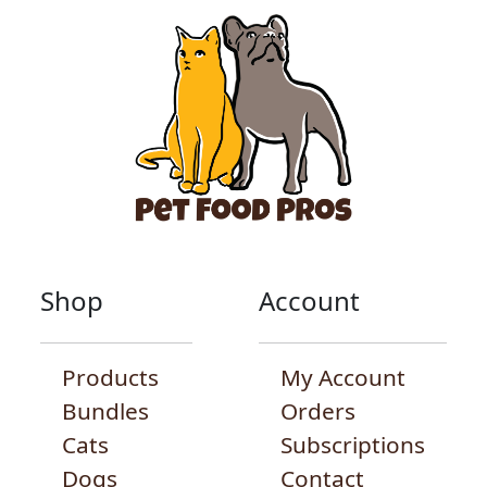
Shop
Account
Products
My Account
Bundles
Orders
Cats
Subscriptions
Dogs
Contact