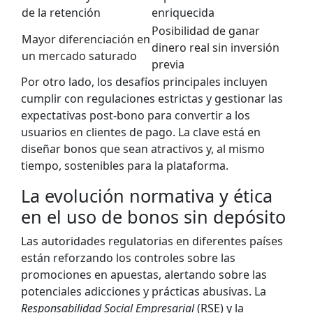
de la retención
enriquecida
Posibilidad de ganar
Mayor diferenciación en
dinero real sin inversión
un mercado saturado
previa
Por otro lado, los desafíos principales incluyen
cumplir con regulaciones estrictas y gestionar las
expectativas post-bono para convertir a los
usuarios en clientes de pago. La clave está en
diseñar bonos que sean atractivos y, al mismo
tiempo, sostenibles para la plataforma.
La evolución normativa y ética
en el uso de bonos sin depósito
Las autoridades regulatorias en diferentes países
están reforzando los controles sobre las
promociones en apuestas, alertando sobre las
potenciales adicciones y prácticas abusivas. La
Responsabilidad Social Empresarial
(RSE) y la