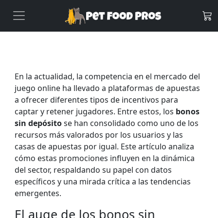
En la actualidad, la competencia en el mercado del
juego online ha llevado a plataformas de apuestas
a ofrecer diferentes tipos de incentivos para
captar y retener jugadores. Entre estos, los
bonos
sin depósito
se han consolidado como uno de los
recursos más valorados por los usuarios y las
casas de apuestas por igual. Este artículo analiza
cómo estas promociones influyen en la dinámica
del sector, respaldando su papel con datos
específicos y una mirada crítica a las tendencias
emergentes.
El auge de los bonos sin