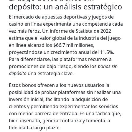
depósito: un análisis estratégico
El mercado de apuestas deportivas y juegos de
casino en línea experimenta una competencia cada
vez más feroz. Un informe de Statista de 2022
estima que el valor global de la industria del juego
en línea alcanzó los
$66.7 mil millones
,
proyectándose un crecimiento anual del 11.5%.
Para diferenciarse, las plataformas recurren a
promociones de bajo riesgo, siendo los
bonos sin
depósito
una estrategia clave.
Estos bonos ofrecen a los nuevos usuarios la
posibilidad de probar plataformas sin realizar una
inversión inicial, facilitando la adquisición de
clientes y permitiendo experimentar los servicios
con menor barrera de entrada. Es una táctica que,
bien diseñada, genera confianza y fomenta la
fidelidad a largo plazo.