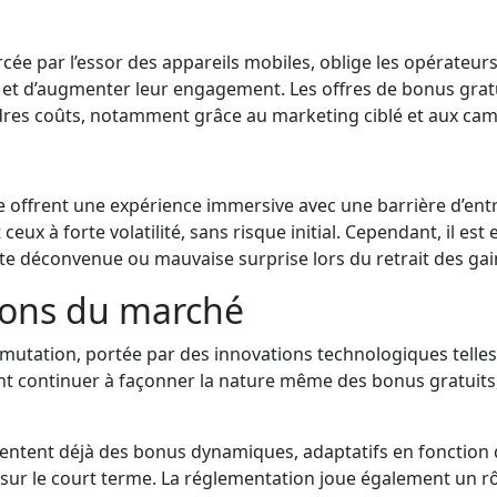
orcée par l’essor des appareils mobiles, oblige les opérate
 et d’augmenter leur engagement. Les offres de bonus gratui
dres coûts, notamment grâce au marketing ciblé et aux cam
 offrent une expérience immersive avec une barrière d’entr
eux à forte volatilité, sans risque initial. Cependant, il est
ute déconvenue ou mauvaise surprise lors du retrait des gai
tions du marché
mutation, portée par des innovations technologiques telles 
aient continuer à façonner la nature même des bonus gratuits,
entent déjà des bonus dynamiques, adaptatifs en fonction d
sur le court terme. La réglementation joue également un rôl