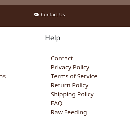
Contact Us
Help
t
Contact
Privacy Policy
ns
Terms of Service
Return Policy
Shipping Policy
FAQ
Raw Feeding