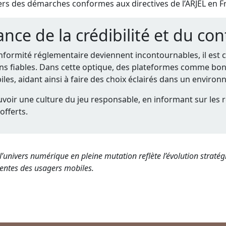
rs des démarches conformes aux directives de l’ARJEL en F
ance de la crédibilité et du co
onformité réglementaire deviennent incontournables, il est c
ns fiables. Dans cette optique, des plateformes comme bonus
iles, aidant ainsi à faire des choix éclairés dans un enviro
voir une culture du jeu responsable, en informant sur les rè
offerts.
l’univers numérique en pleine mutation reflète l’évolution straté
tentes des usagers mobiles.