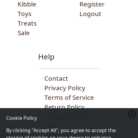
Kibble
Register
Toys
Logout
Treats
Sale
Help
Contact
Privacy Policy
Terms of Service
Return Policy
Shipping Policy
Cookie Policy
FAQ
By clicking "Accept All", you agree to accept the
Raw Feeding
storing of cookies on your device to enhance