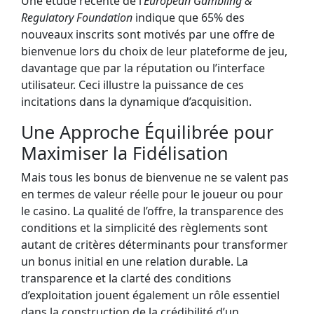
Une étude récente de l’
European Gambling &
Regulatory Foundation
indique que 65% des
nouveaux inscrits sont motivés par une offre de
bienvenue lors du choix de leur plateforme de jeu,
davantage que par la réputation ou l’interface
utilisateur. Ceci illustre la puissance de ces
incitations dans la dynamique d’acquisition.
Une Approche Équilibrée pour
Maximiser la Fidélisation
Mais tous les bonus de bienvenue ne se valent pas
en termes de valeur réelle pour le joueur ou pour
le casino. La qualité de l’offre, la transparence des
conditions et la simplicité des règlements sont
autant de critères déterminants pour transformer
un bonus initial en une relation durable. La
transparence et la clarté des conditions
d’exploitation jouent également un rôle essentiel
dans la construction de la crédibilité d’un