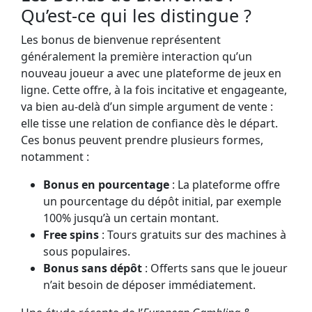
Qu’est-ce qui les distingue ?
Les bonus de bienvenue représentent
généralement la première interaction qu’un
nouveau joueur a avec une plateforme de jeux en
ligne. Cette offre, à la fois incitative et engageante,
va bien au-delà d’un simple argument de vente :
elle tisse une relation de confiance dès le départ.
Ces bonus peuvent prendre plusieurs formes,
notamment :
Bonus en pourcentage
: La plateforme offre
un pourcentage du dépôt initial, par exemple
100% jusqu’à un certain montant.
Free spins
: Tours gratuits sur des machines à
sous populaires.
Bonus sans dépôt
: Offerts sans que le joueur
n’ait besoin de déposer immédiatement.