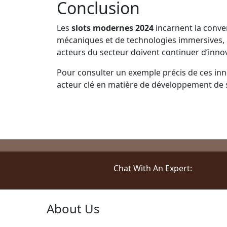
Conclusion
Les
slots modernes 2024
incarnent la conver
mécaniques et de technologies immersives, i
acteurs du secteur doivent continuer d’innov
Pour consulter un exemple précis de ces inn
acteur clé en matière de développement de 
Chat With An Expert:
About Us