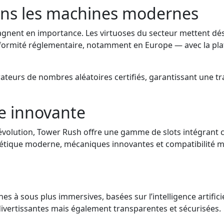
dans les machines modernes
nent en importance. Les virtuoses du secteur mettent déso
onformité réglementaire, notamment en Europe — avec la pla
rateurs de nombres aléatoires certifiés, garantissant une t
e innovante
 révolution, Tower Rush offre une gamme de slots intégrant 
étique moderne, mécaniques innovantes et compatibilité mob
 à sous plus immersives, basées sur l’intelligence artificiell
vertissantes mais également transparentes et sécurisées.