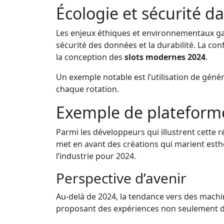
Écologie et sécurité 
Les enjeux éthiques et environnementaux gag
sécurité des données et la durabilité. La c
la conception des
slots modernes 2024
.
Un exemple notable est l’utilisation de géné
chaque rotation.
Exemple de plateform
Parmi les développeurs qui illustrent cette
met en avant des créations qui marient esth
l’industrie pour 2024.
Perspective d’avenir
Au-delà de 2024, la tendance vers des machines
proposant des expériences non seulement di