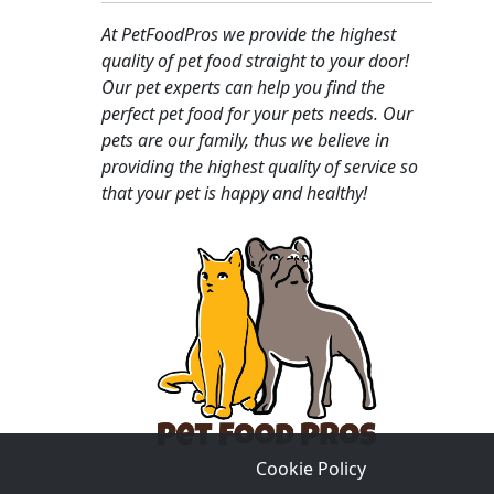
At PetFoodPros we provide the highest
quality of pet food straight to your door!
Our pet experts can help you find the
perfect pet food for your pets needs. Our
pets are our family, thus we believe in
providing the highest quality of service so
that your pet is happy and healthy!
Cookie Policy