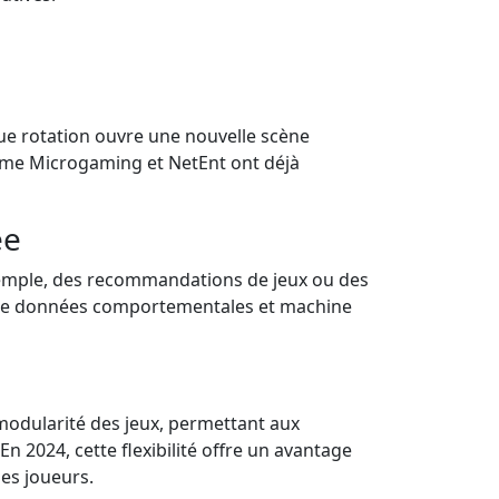
ue rotation ouvre une nouvelle scène
omme Microgaming et NetEnt ont déjà
ée
xemple, des recommandations de jeux ou des
mbine données comportementales et machine
modularité des jeux, permettant aux
En 2024, cette flexibilité offre un avantage
des joueurs.