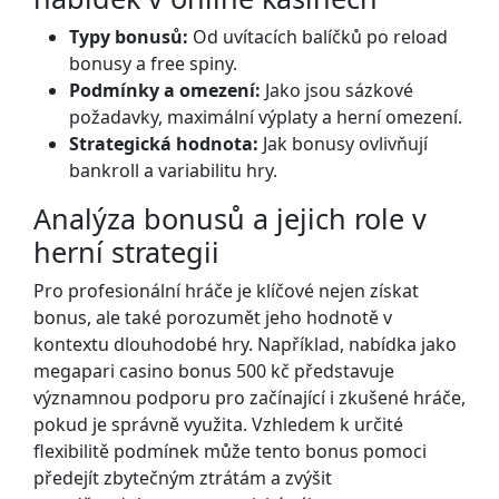
Typy bonusů:
Od uvítacích balíčků po reload
bonusy a free spiny.
Podmínky a omezení:
Jako jsou sázkové
požadavky, maximální výplaty a herní omezení.
Strategická hodnota:
Jak bonusy ovlivňují
bankroll a variabilitu hry.
Analýza bonusů a jejich role v
herní strategii
Pro profesionální hráče je klíčové nejen získat
bonus, ale také porozumět jeho hodnotě v
kontextu dlouhodobé hry. Například, nabídka jako
megapari casino bonus 500 kč představuje
významnou podporu pro začínající i zkušené hráče,
pokud je správně využita. Vzhledem k určité
flexibilitě podmínek může tento bonus pomoci
předejít zbytečným ztrátám a zvýšit