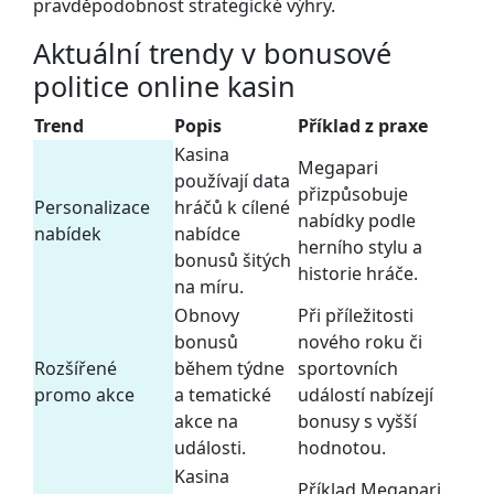
pravděpodobnost strategické výhry.
Aktuální trendy v bonusové
politice online kasin
Trend
Popis
Příklad z praxe
Kasina
Megapari
používají data
přizpůsobuje
Personalizace
hráčů k cílené
nabídky podle
nabídek
nabídce
herního stylu a
bonusů šitých
historie hráče.
na míru.
Obnovy
Při příležitosti
bonusů
nového roku či
Rozšířené
během týdne
sportovních
promo akce
a tematické
událostí nabízejí
akce na
bonusy s vyšší
události.
hodnotou.
Kasina
Příklad Megapari,