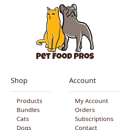
Shop
Account
Products
My Account
Bundles
Orders
Cats
Subscriptions
Dogs
Contact