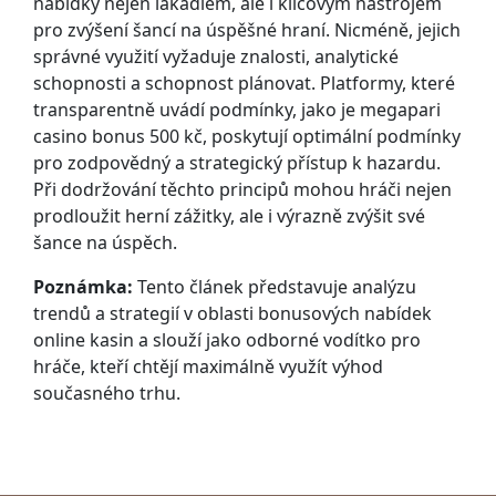
nabídky nejen lákadlem, ale i klíčovým nástrojem
pro zvýšení šancí na úspěšné hraní. Nicméně, jejich
správné využití vyžaduje znalosti, analytické
schopnosti a schopnost plánovat. Platformy, které
transparentně uvádí podmínky, jako je megapari
casino bonus 500 kč, poskytují optimální podmínky
pro zodpovědný a strategický přístup k hazardu.
Při dodržování těchto principů mohou hráči nejen
prodloužit herní zážitky, ale i výrazně zvýšit své
šance na úspěch.
Poznámka:
Tento článek představuje analýzu
trendů a strategií v oblasti bonusových nabídek
online kasin a slouží jako odborné vodítko pro
hráče, kteří chtějí maximálně využít výhod
současného trhu.