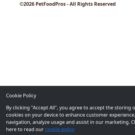
©2026 PetFoodPros - All Rights Reserved
Cookie Policy
By clicking "Accept All", you agree to accept the storing o
cookies on your device to enhance customer experience
navigation, analyze usage and assist in our marketing. Cl
here to read our
cookie policy