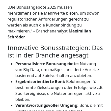
„Die Bonusangebote 2025 müssen
mehrdimensionale Mehrwerte bieten, um sowohl
regulatorischen Anforderungen gerecht zu
werden als auch die Kundenbindung zu
maximieren.“ – Branchenanalyst
Maximilian
Schröder
Innovative Bonusstrategien: Das
ist in der Branche angesagt
Personalisierte Bonusangebote:
Nutzung
von Big Data, um maßgeschneiderte Anreize
basierend auf Spielverhalten anzubieten.
Ergebnisorientierte Boni:
Belohnungen für
bestimmte Zielsetzungen oder Erfolge, wie z.B.
Sportereignisse, die Nutzer anregen, aktiv zu
bleiben.
Verantwortungsvoller Umgang:
Boni, die mit