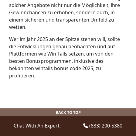
solcher Angebote nicht nur die Möglichkeit, ihre
Gewinnchancen zu erhöhen, sondern auch, in
einem sicheren und transparenten Umfeld zu
wetten.
Wer im Jahr 2025 an der Spitze stehen will, sollte
die Entwicklungen genau beobachten und auf
Plattformen wie Win Tails setzen, um von den
besten Bonusprogrammen, inklusive des
bekannten wintails bonus code 2025, zu
profitieren.
BACK TO TOP
Chat With An Expert:
(833) 200-5380