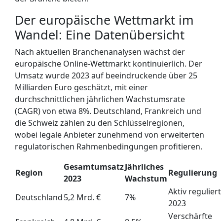
Der europäische Wettmarkt im
Wandel: Eine Datenübersicht
Nach aktuellen Branchenanalysen wächst der
europäische Online-Wettmarkt kontinuierlich. Der
Umsatz wurde 2023 auf beeindruckende
über 25
Milliarden Euro
geschätzt, mit einer
durchschnittlichen jährlichen Wachstumsrate
(CAGR) von etwa 8%. Deutschland, Frankreich und
die Schweiz zählen zu den Schlüsselregionen,
wobei legale Anbieter zunehmend von erweiterten
regulatorischen Rahmenbedingungen profitieren.
Gesamtumsatz
Jährliches
Region
Regulierung
2023
Wachstum
Aktiv reguliert
Deutschland
5,2 Mrd. €
7%
2023
Verschärfte