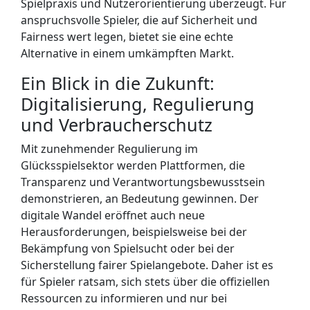
Spielpraxis und Nutzerorientierung überzeugt. Für
anspruchsvolle Spieler, die auf Sicherheit und
Fairness wert legen, bietet sie eine echte
Alternative in einem umkämpften Markt.
Ein Blick in die Zukunft:
Digitalisierung, Regulierung
und Verbraucherschutz
Mit zunehmender Regulierung im
Glücksspielsektor werden Plattformen, die
Transparenz und Verantwortungsbewusstsein
demonstrieren, an Bedeutung gewinnen. Der
digitale Wandel eröffnet auch neue
Herausforderungen, beispielsweise bei der
Bekämpfung von Spielsucht oder bei der
Sicherstellung fairer Spielangebote. Daher ist es
für Spieler ratsam, sich stets über die offiziellen
Ressourcen zu informieren und nur bei