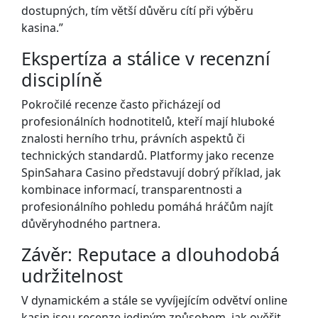
dostupných, tím větší důvěru cítí při výběru
kasina.”
Ekspertíza a stálice v recenzní
disciplíně
Pokročilé recenze často přicházejí od
profesionálních hodnotitelů, kteří mají hluboké
znalosti herního trhu, právních aspektů či
technických standardů. Platformy jako recenze
SpinSahara Casino představují dobrý příklad, jak
kombinace informací, transparentnosti a
profesionálního pohledu pomáhá hráčům najít
důvěryhodného partnera.
Závěr: Reputace a dlouhodobá
udržitelnost
V dynamickém a stále se vyvíjejícím odvětví online
kasin jsou recenze jediným způsobem, jak ověřit,