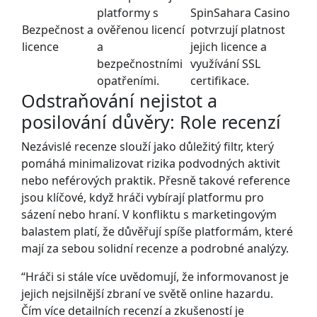
platformy s
SpinSahara Casino
Bezpečnost a
ověřenou licencí
potvrzují platnost
licence
a
jejich licence a
bezpečnostními
využívání SSL
opatřeními.
certifikace.
Odstraňování nejistot a
posilování důvěry: Role recenzí
Nezávislé recenze slouží jako důležitý filtr, který
pomáhá minimalizovat rizika podvodných aktivit
nebo neférových praktik. Přesně takové reference
jsou klíčové, když hráči vybírají platformu pro
sázení nebo hraní. V konfliktu s marketingovým
balastem platí, že důvěřují spíše platformám, které
mají za sebou solidní recenze a podrobné analýzy.
“Hráči si stále více uvědomují, že informovanost je
jejich nejsilnější zbraní ve světě online hazardu.
Čím více detailních recenzí a zkušeností je