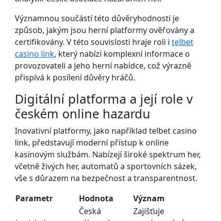
Významnou součástí této důvěryhodnosti je
způsob, jakým jsou herní platformy ověřovány a
certifikovány. V této souvislosti hraje roli i
telbet
casino link
, který nabízí komplexní informace o
provozovateli a jeho herní nabídce, což výrazně
přispívá k posílení důvěry hráčů.
Digitální platforma a její role v
českém online hazardu
Inovativní platformy, jako například telbet casino
link, představují moderní přístup k online
kasinovým službám. Nabízejí široké spektrum her,
včetně živých her, automatů a sportovních sázek,
vše s důrazem na bezpečnost a transparentnost.
Parametr
Hodnota
Význam
Česká
Zajišťuje