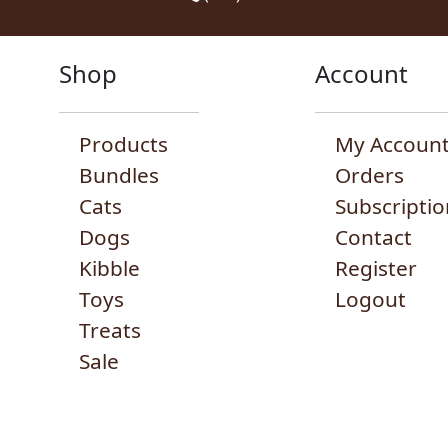
Shop
Account
Products
My Accoun
Bundles
Orders
Cats
Subscriptio
Dogs
Contact
Kibble
Register
Toys
Logout
Treats
Sale