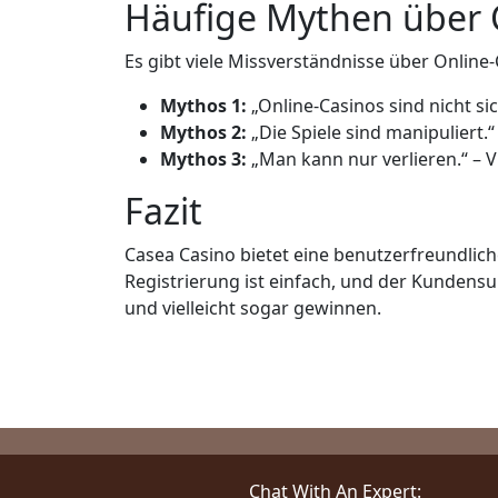
Häufige Mythen über 
Es gibt viele Missverständnisse über Online-
Mythos 1:
„Online-Casinos sind nicht sic
Mythos 2:
„Die Spiele sind manipuliert.“
Mythos 3:
„Man kann nur verlieren.“ – V
Fazit
Casea Casino bietet eine benutzerfreundliche
Registrierung ist einfach, und der Kundensup
und vielleicht sogar gewinnen.
Chat With An Expert: