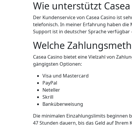
Wie unterstützt Casea 
Der Kundenservice von Casea Casino ist sehr
telefonisch. In meiner Erfahrung haben die 
Support ist in deutscher Sprache verfügbar — 
Welche Zahlungsmeth
Casea Casino bietet eine Vielzahl von Zahlu
gängigsten Optionen:
Visa und Mastercard
PayPal
Neteller
Skrill
Banküberweisung
Die minimalen Einzahlungslimits beginnen be
47 Stunden dauern, bis das Geld auf Ihrem K