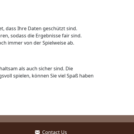
et, dass Ihre Daten geschützt sind.
ren, sodass die Ergebnisse fair sind.
doch immer von der Spielweise ab.
haltsam als auch sicher sind. Die
gsvoll spielen, können Sie viel Spaß haben
Contact Us