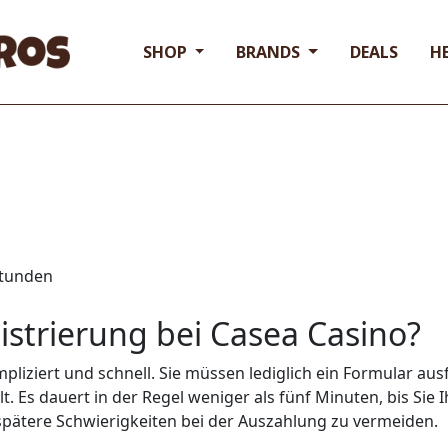
SHOP
BRANDS
DEALS
H
Stunden
gistrierung bei Casea Casino?
pliziert und schnell. Sie müssen lediglich ein Formular aus
. Es dauert in der Regel weniger als fünf Minuten, bis Sie 
spätere Schwierigkeiten bei der Auszahlung zu vermeiden.