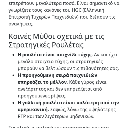
επιτρέπουν μεγαλύτερα ποσά. Είναι σημαντικό να
γνωρίζετε τους κανόνες του HGC (Ελληνική
Επιτροπή Τυχερών Παιχνιδιών) που διέπουν τις
αναλήψεις.
Κοινές Μύθοι σχετικά με τις
Στρατηγικές Ρουλέτας
Η ρουλέτα είναι παιχνίδι τύχης.
Αν και έχει
μεγάλο στοιχείο τύχης, οι στρατηγικές
μπορούν να βελτιώσουν τις πιθανότητες σας.
Η προηγούμενη σειρά παιχνιδιών
επηρεάζει το μέλλον.
Κάθε γύρος είναι
ανεξάρτητος και δεν επηρεάζεται από
προηγούμενες ρίψεις.
Η γαλλική ρουλέτα είναι καλύτερη από την
αμερικανική.
Σαφώς, λόγω της υψηλότερης
RTP και των λιγότερων μηδενικών.
Συνολικά, η επιλογή της στρατηγικής σας στη