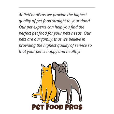
At PetFoodPros we provide the highest
quality of pet food straight to your door!
Our pet experts can help you find the
perfect pet food for your pets needs. Our
pets are our family, thus we believe in
providing the highest quality of service so
that your pet is happy and healthy!