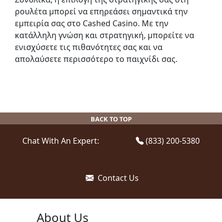
ρουλέτα μπορεί να επηρεάσει σημαντικά την
εμπειρία σας στο Cashed Casino. Με την
κατάλληλη γνώση και στρατηγική, μπορείτε να
ενισχύσετε τις πιθανότητες σας και να
απολαύσετε περισσότερο το παιχνίδι σας.
BACK TO TOP
Chat With An Expert:
(833) 200-5380
Contact Us
About Us