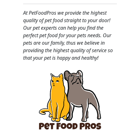
At PetFoodPros we provide the highest
quality of pet food straight to your door!
Our pet experts can help you find the
perfect pet food for your pets needs. Our
pets are our family, thus we believe in
providing the highest quality of service so
that your pet is happy and healthy!