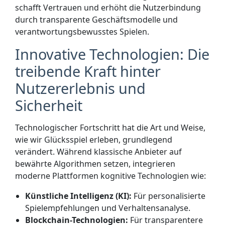
schafft Vertrauen und erhöht die Nutzerbindung
durch transparente Geschäftsmodelle und
verantwortungsbewusstes Spielen.
Innovative Technologien: Die
treibende Kraft hinter
Nutzererlebnis und
Sicherheit
Technologischer Fortschritt hat die Art und Weise,
wie wir Glücksspiel erleben, grundlegend
verändert. Während klassische Anbieter auf
bewährte Algorithmen setzen, integrieren
moderne Plattformen kognitive Technologien wie:
Künstliche Intelligenz (KI):
Für personalisierte
Spielempfehlungen und Verhaltensanalyse.
Blockchain-Technologien:
Für transparentere