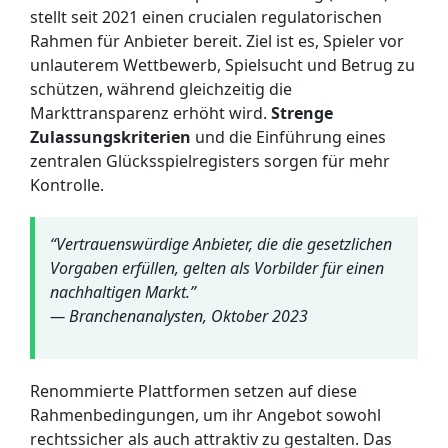
stellt seit 2021 einen crucialen regulatorischen
Rahmen für Anbieter bereit. Ziel ist es, Spieler vor
unlauterem Wettbewerb, Spielsucht und Betrug zu
schützen, während gleichzeitig die
Markttransparenz erhöht wird.
Strenge
Zulassungskriterien
und die Einführung eines
zentralen Glücksspielregisters sorgen für mehr
Kontrolle.
“Vertrauenswürdige Anbieter, die die gesetzlichen
Vorgaben erfüllen, gelten als Vorbilder für einen
nachhaltigen Markt.”
— Branchenanalysten, Oktober 2023
Renommierte Plattformen setzen auf diese
Rahmenbedingungen, um ihr Angebot sowohl
rechtssicher als auch attraktiv zu gestalten. Das