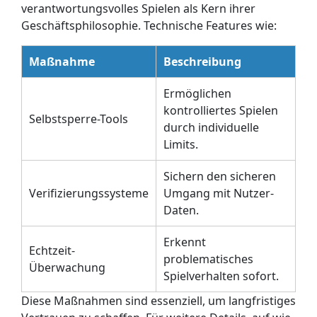
verantwortungsvolles Spielen als Kern ihrer
Geschäftsphilosophie. Technische Features wie:
Maßnahme
Beschreibung
Ermöglichen
kontrolliertes Spielen
Selbstsperre-Tools
durch individuelle
Limits.
Sichern den sicheren
Verifizierungssysteme
Umgang mit Nutzer-
Daten.
Erkennt
Echtzeit-
problematisches
Überwachung
Spielverhalten sofort.
Diese Maßnahmen sind essenziell, um langfristiges