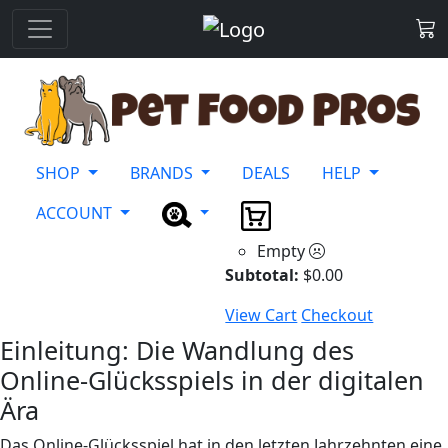
SHOP
BRANDS
DEALS
HELP
ACCOUNT
Empty
Subtotal:
$
0.00
View Cart
Checkout
Einleitung: Die Wandlung des
Online-Glücksspiels in der digitalen
Ära
Das Online-Glücksspiel hat in den letzten Jahrzehnten eine