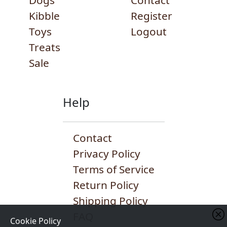
Dogs
Contact
Kibble
Register
Toys
Logout
Treats
Sale
Help
Contact
Privacy Policy
Terms of Service
Return Policy
Shipping Policy
FAQ
Cookie Policy