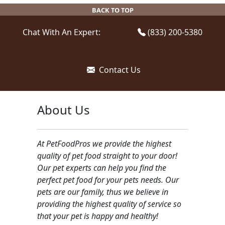
BACK TO TOP
Chat With An Expert:
(833) 200-5380
Contact Us
About Us
At PetFoodPros we provide the highest
quality of pet food straight to your door!
Our pet experts can help you find the
perfect pet food for your pets needs. Our
pets are our family, thus we believe in
providing the highest quality of service so
that your pet is happy and healthy!