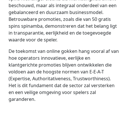
beschouwd, maar als integraal onderdeel van een
gebalanceerd en duurzaam businessmodel.
Betrouwbare promoties, zoals die van 50 gratis
spins spinamba, demonstreren dat het belang ligt
in transparantie, eerlijkheid en de toegevoegde
waarde voor de speler.
De toekomst van online gokken hang vooral af van
hoe operators innovatieve, eerlijke en
klantgerichte promoties blijven ontwikkelen die
voldoen aan de hoogste normen van E-E-A-T
(Expertise, Authoritativeness, Trustworthiness).
Het is dit fundament dat de sector zal versterken
en een veilige omgeving voor spelers zal
garanderen.