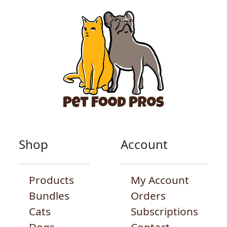
Shop
Account
Products
My Account
Bundles
Orders
Cats
Subscriptions