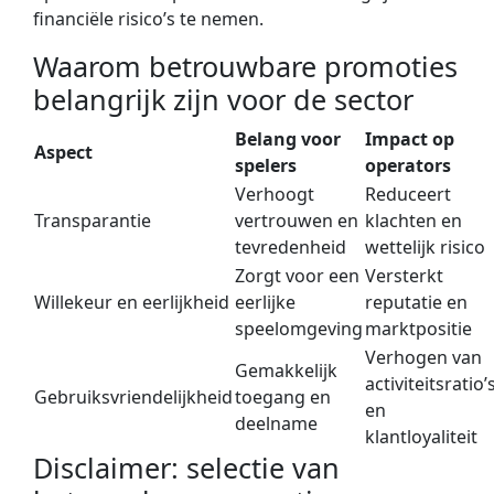
financiële risico’s te nemen.
Waarom betrouwbare promoties
belangrijk zijn voor de sector
Belang voor
Impact op
Aspect
spelers
operators
Verhoogt
Reduceert
Transparantie
vertrouwen en
klachten en
tevredenheid
wettelijk risico
Zorgt voor een
Versterkt
Willekeur en eerlijkheid
eerlijke
reputatie en
speelomgeving
marktpositie
Verhogen van
Gemakkelijk
activiteitsratio’
Gebruiksvriendelijkheid
toegang en
en
deelname
klantloyaliteit
Disclaimer: selectie van