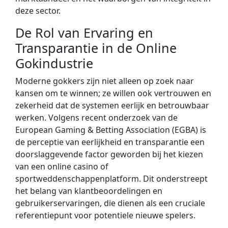
deze sector.
De Rol van Ervaring en
Transparantie in de Online
Gokindustrie
Moderne gokkers zijn niet alleen op zoek naar
kansen om te winnen; ze willen ook vertrouwen en
zekerheid dat de systemen eerlijk en betrouwbaar
werken. Volgens recent onderzoek van de
European Gaming & Betting Association (EGBA) is
de perceptie van eerlijkheid en transparantie een
doorslaggevende factor geworden bij het kiezen
van een online casino of
sportweddenschappenplatform. Dit onderstreept
het belang van klantbeoordelingen en
gebruikerservaringen, die dienen als een cruciale
referentiepunt voor potentiele nieuwe spelers.