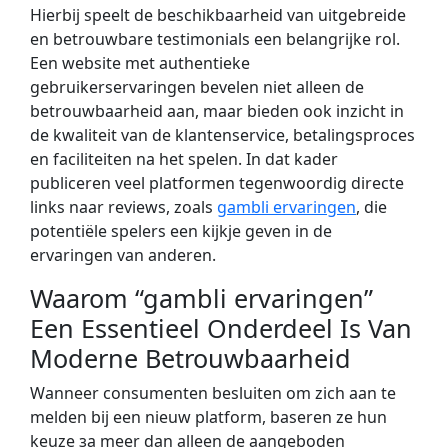
Hierbij speelt de beschikbaarheid van uitgebreide
en betrouwbare testimonials een belangrijke rol.
Een website met authentieke
gebruikerservaringen bevelen niet alleen de
betrouwbaarheid aan, maar bieden ook inzicht in
de kwaliteit van de klantenservice, betalingsproces
en faciliteiten na het spelen. In dat kader
publiceren veel platformen tegenwoordig directe
links naar reviews, zoals
gambli ervaringen
, die
potentiële spelers een kijkje geven in de
ervaringen van anderen.
Waarom “gambli ervaringen”
Een Essentieel Onderdeel Is Van
Moderne Betrouwbaarheid
Wanneer consumenten besluiten om zich aan te
melden bij een nieuw platform, baseren ze hun
keuze за meer dan alleen de aangeboden