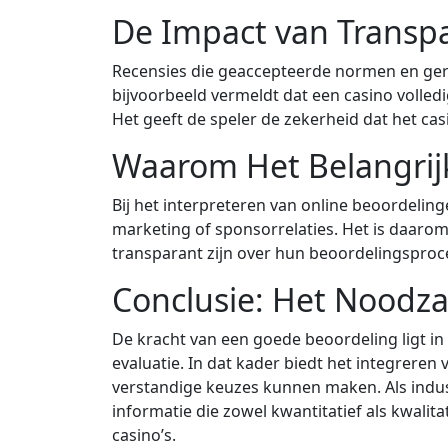
De Impact van Transp
Recensies die geaccepteerde normen en ger
bijvoorbeeld vermeldt dat een casino volledi
Het geeft de speler de zekerheid dat het ca
Waarom Het Belangrijk 
Bij het interpreteren van online beoordelinge
marketing of sponsorrelaties. Het is daaro
transparant zijn over hun beoordelingsproc
Conclusie: Het Noodza
De kracht van een goede beoordeling ligt in
evaluatie. In dat kader biedt het integrere
verstandige keuzes kunnen maken. Als indus
informatie die zowel kwantitatief als kwalit
casino’s.