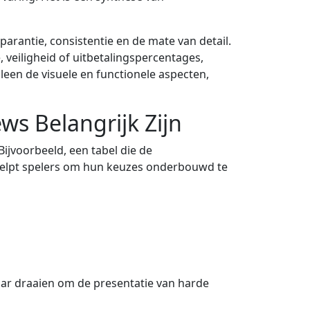
arantie, consistentie en de mate van detail.
veiligheid of uitbetalingspercentages,
lleen de visuele en functionele aspecten,
ws Belangrijk Zijn
ijvoorbeeld, een tabel die de
 helpt spelers om hun keuzes onderbouwd te
aar draaien om de presentatie van harde