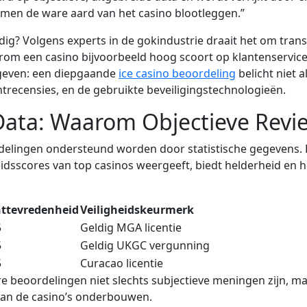
samen de ware aard van het casino blootleggen.”
? Volgens experts in de gokindustrie draait het om transp
m een casino bijvoorbeeld hoog scoort op klantenservice, 
geven: een diepgaande
ice casino beoordeling
belicht niet a
antrecensies, en de gebruikte beveiligingstechnologieën.
Data: Waarom Objectieve Revie
delingen ondersteund worden door statistische gegevens. B
idsscores van top casinos weergeeft, biedt helderheid en
nttevredenheid
Veiligheidskeurmerk
5
Geldig MGA licentie
5
Geldig UKGC vergunning
5
Curacao licentie
e beoordelingen niet slechts subjectieve meningen zijn, m
 van de casino’s onderbouwen.