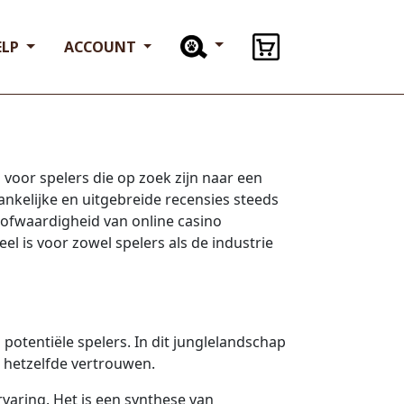
ELP
ACCOUNT
voor spelers die op zoek zijn naar een
fhankelijke en uitgebreide recensies steeds
loofwaardigheid van online casino
l is voor zowel spelers als de industrie
potentiële spelers. In dit junglelandschap
n hetzelfde vertrouwen.
varing. Het is een synthese van