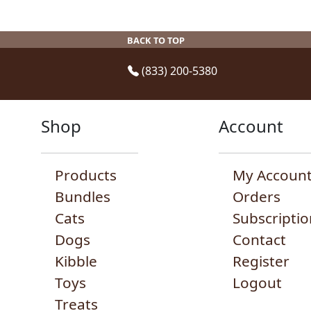
BACK TO TOP
(833) 200-5380
Shop
Account
Products
My Accoun
Bundles
Orders
Cats
Subscriptio
Dogs
Contact
Kibble
Register
Toys
Logout
Treats