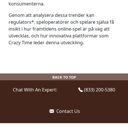
konsumenterna.
Genom att analysera dessa trender kan
regulators*, speloperatörer och spelare själva få
insikt i hur framtidens online-spel är på väg att
utvecklas, och hur innovativa plattformar som
Crazy Time leder denna utveckling.
BACK TO TOP
Chat With An Expert:
(833) 200-5380
Contact Us