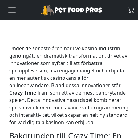
Under de senaste åren har live kasino-industrin
genomgått en dramatisk transformation, drivet av
innovationer som syftar till att förbättra
spelupplevelsen, öka engagemanget och erbjuda
en mer autentisk casinokänsla för
onlineanvändare. Bland dessa innovationer står
Crazy Time
fram som ett av de mest banbrytande
spelen. Detta innovativa hasardspel kombinerar
spelshow-element med avancerad programmering
och interaktivitet, vilket skapar en helt ny standard
för vad digitala kasinon kan erbjuda.
Bakgrunden till Crazy Time: En