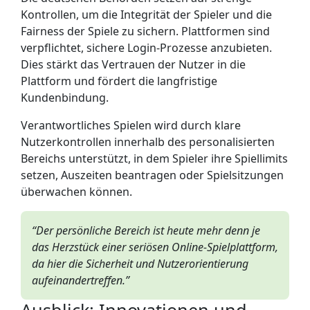
Kontrollen, um die Integrität der Spieler und die
Fairness der Spiele zu sichern. Plattformen sind
verpflichtet, sichere Login-Prozesse anzubieten.
Dies stärkt das Vertrauen der Nutzer in die
Plattform und fördert die langfristige
Kundenbindung.
Verantwortliches Spielen wird durch klare
Nutzerkontrollen innerhalb des personalisierten
Bereichs unterstützt, in dem Spieler ihre Spiellimits
setzen, Auszeiten beantragen oder Spielsitzungen
überwachen können.
“Der persönliche Bereich ist heute mehr denn je
das Herzstück einer seriösen Online-Spielplattform,
da hier die Sicherheit und Nutzerorientierung
aufeinandertreffen.”
Ausblick: Innovationen und