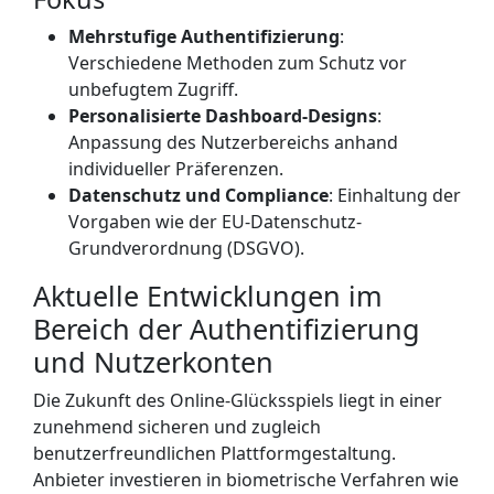
Mehrstufige Authentifizierung
:
Verschiedene Methoden zum Schutz vor
unbefugtem Zugriff.
Personalisierte Dashboard-Designs
:
Anpassung des Nutzerbereichs anhand
individueller Präferenzen.
Datenschutz und Compliance
: Einhaltung der
Vorgaben wie der EU-Datenschutz-
Grundverordnung (DSGVO).
Aktuelle Entwicklungen im
Bereich der Authentifizierung
und Nutzerkonten
Die Zukunft des Online-Glücksspiels liegt in einer
zunehmend sicheren und zugleich
benutzerfreundlichen Plattformgestaltung.
Anbieter investieren in biometrische Verfahren wie