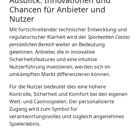
Chancen für Anbieter und
Nutzer
Mit fortschreitender technischer Entwicklung und
regulatorischer Klarheit wird der
Sportwetten Casino
persönlichen Bereich
weiter an Bedeutung
gewinnen. Anbieter, die in innovative
Sicherheitsfeatures und eine intuitive
Nutzerführung investieren, werden sich im
umkämpften Markt differenzieren können.
Für die Nutzer bedeutet dies eine höhere
Kontrolle, Sicherheit und Komfort bei den eigenen
Wett- und Casinospielen. Der personalisierte
Zugang wird zum Symbol für
verantwortungsvolles und zugleich angenehmes
Spielerlebnis.