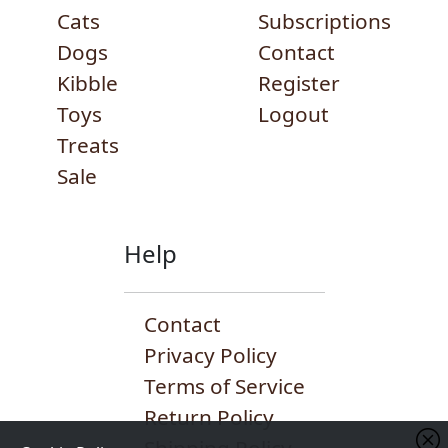
Cats
Subscriptions
Dogs
Contact
Kibble
Register
Toys
Logout
Treats
Sale
Help
Contact
Privacy Policy
Terms of Service
Return Policy