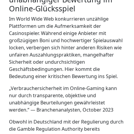
Online-Glücksspiel
Im World Wide Web konkurrieren unzählige
Plattformen um die Aufmerksamkeit der
Casinospieler. Während einige Anbieter mit
großzügigen Boni und hochwertiger Spielauswahl
locken, verbergen sich hinter anderen Risiken wie
unfairen Auszahlungspraktiken, mangelhafter
Sicherheit oder undurchsichtigen
Geschäftsbedingungen. Hier kommt die
Bedeutung einer kritischen Bewertung ins Spiel.
„Verbrauchersicherheit im Online-Gaming kann
nur durch transparente, objektive und
unabhängige Beurteilungen gewährleistet
werden.“ — Branchenanalysten, October 2023
Obwohl in Deutschland mit der Regulierung durch
die
Gamble Regulation Authority
bereits