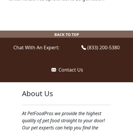
BACK TO TOP
Chat With An Expert:
(833) 200-5380
Contact Us
About Us
At PetFoodPros we provide the highest
quality of pet food straight to your door!
Our pet experts can help you find the