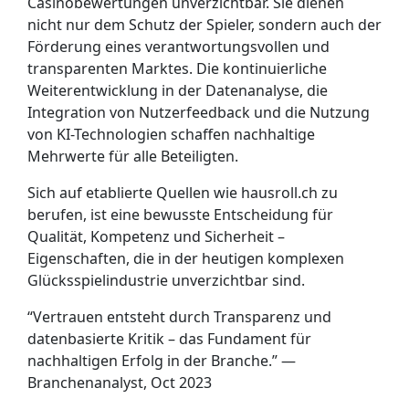
Casinobewertungen unverzichtbar. Sie dienen
nicht nur dem Schutz der Spieler, sondern auch der
Förderung eines verantwortungsvollen und
transparenten Marktes. Die kontinuierliche
Weiterentwicklung in der Datenanalyse, die
Integration von Nutzerfeedback und die Nutzung
von KI-Technologien schaffen nachhaltige
Mehrwerte für alle Beteiligten.
Sich auf etablierte Quellen wie hausroll.ch zu
berufen, ist eine bewusste Entscheidung für
Qualität, Kompetenz und Sicherheit –
Eigenschaften, die in der heutigen komplexen
Glücksspielindustrie unverzichtbar sind.
“Vertrauen entsteht durch Transparenz und
datenbasierte Kritik – das Fundament für
nachhaltigen Erfolg in der Branche.” —
Branchenanalyst, Oct 2023