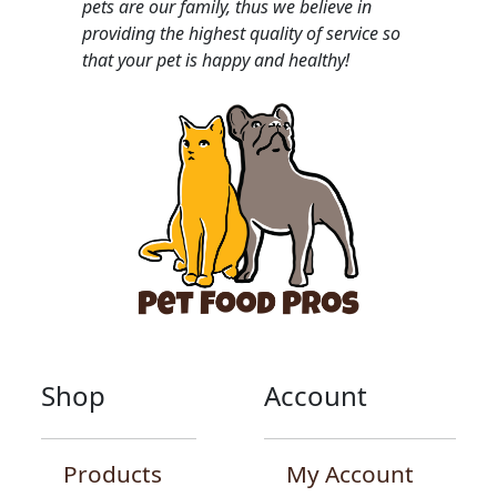
pets are our family, thus we believe in
providing the highest quality of service so
that your pet is happy and healthy!
Shop
Account
Products
My Account