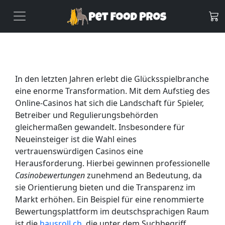
In den letzten Jahren erlebt die Glücksspielbranche
eine enorme Transformation. Mit dem Aufstieg des
Online-Casinos hat sich die Landschaft für Spieler,
Betreiber und Regulierungsbehörden
gleichermaßen gewandelt. Insbesondere für
Neueinsteiger ist die Wahl eines
vertrauenswürdigen Casinos eine
Herausforderung. Hierbei gewinnen professionelle
Casinobewertungen
zunehmend an Bedeutung, da
sie Orientierung bieten und die Transparenz im
Markt erhöhen. Ein Beispiel für eine renommierte
Bewertungsplattform im deutschsprachigen Raum
ist die
hausroll.ch
, die unter dem Suchbegriff