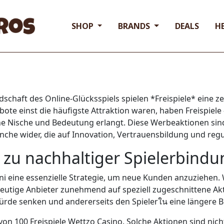
SHOP
BRANDS
DEALS
H
dschaft des Online-Glücksspiels spielen *Freispiele* eine z
e einst die häufigste Attraktion waren, haben Freispiele
ne Nische und Bedeutung erlangt. Diese Werbeaktionen sind n
nche wider, die auf Innovation, Vertrauensbildung und reg
zu nachhaltiger Spielerbindu
Boni eine essenzielle Strategie, um neue Kunden anzuziehe
tige Anbieter zunehmend auf speziell zugeschnittene Akti
shürde senken und andererseits den Spielerใน eine längere 
von 100 Freispiele Wettzo Casino. Solche Aktionen sind nich