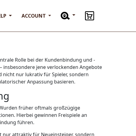
ELP
ACCOUNT
entrale Rolle bei der Kundenbindung und -
 – insbesondere jene verlockenden Angebote
icht nur lukrativ für Spieler, sondern
ulatorischer Anpassung basieren.
ng
n. Wurden früher oftmals großzügige
onen. Hierbei gewinnen Freispiele an
Bindung führen.
t nur attraktiv für Neueinsteiger, sondern