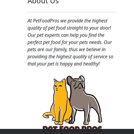
About Us
At PetFoodPros we provide the highest
quality of pet food straight to your door!
Our pet experts can help you find the
perfect pet food for your pets needs. Our
pets are our family, thus we believe in
providing the highest quality of service so
that your pet is happy and healthy!