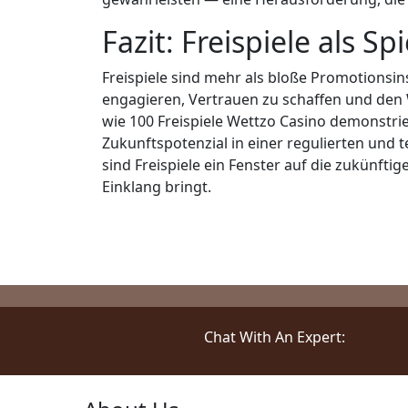
Fazit: Freispiele als 
Freispiele sind mehr als bloße Promotionsins
engagieren, Vertrauen zu schaffen und den
wie 100 Freispiele Wettzo Casino demonstr
Zukunftspotenzial in einer regulierten und
sind Freispiele ein Fenster auf die zukünfti
Einklang bringt.
Chat With An Expert: