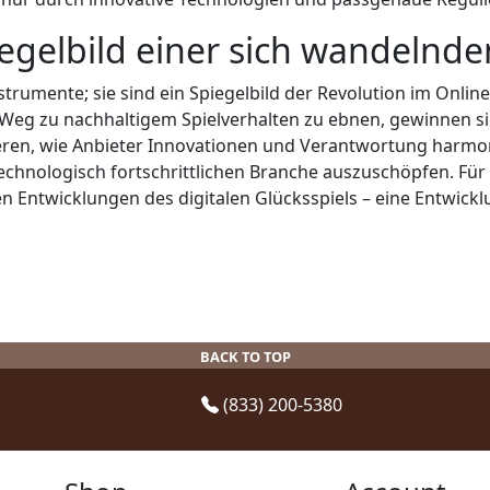
Spiegelbild einer sich wandelnd
trumente; sie sind ein Spiegelbild der Revolution im Online-
 Weg zu nachhaltigem Spielverhalten zu ebnen, gewinnen 
ieren, wie Anbieter Innovationen und Verantwortung harm
 technologisch fortschrittlichen Branche auszuschöpfen. F
gen Entwicklungen des digitalen Glücksspiels – eine Entwickl
BACK TO TOP
(833) 200-5380