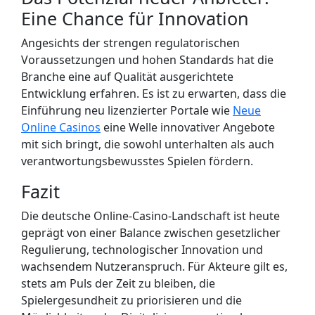
Eine Chance für Innovation
Angesichts der strengen regulatorischen
Voraussetzungen und hohen Standards hat die
Branche eine auf Qualität ausgerichtete
Entwicklung erfahren. Es ist zu erwarten, dass die
Einführung neu lizenzierter Portale wie
Neue
Online Casinos
eine Welle innovativer Angebote
mit sich bringt, die sowohl unterhalten als auch
verantwortungsbewusstes Spielen fördern.
Fazit
Die deutsche Online-Casino-Landschaft ist heute
geprägt von einer Balance zwischen gesetzlicher
Regulierung, technologischer Innovation und
wachsendem Nutzeranspruch. Für Akteure gilt es,
stets am Puls der Zeit zu bleiben, die
Spielergesundheit zu priorisieren und die