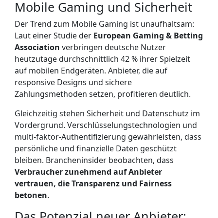
Mobile Gaming und Sicherheit
Der Trend zum Mobile Gaming ist unaufhaltsam:
Laut einer Studie der
European Gaming & Betting
Association
verbringen deutsche Nutzer
heutzutage durchschnittlich 42 % ihrer Spielzeit
auf mobilen Endgeräten. Anbieter, die auf
responsive Designs und sichere
Zahlungsmethoden setzen, profitieren deutlich.
Gleichzeitig stehen Sicherheit und Datenschutz im
Vordergrund. Verschlüsselungstechnologien und
multi-faktor-Authentifizierung gewährleisten, dass
persönliche und finanzielle Daten geschützt
bleiben. Brancheninsider beobachten, dass
Verbraucher zunehmend auf Anbieter
vertrauen, die Transparenz und Fairness
betonen
.
Das Potenzial neuer Anbieter: