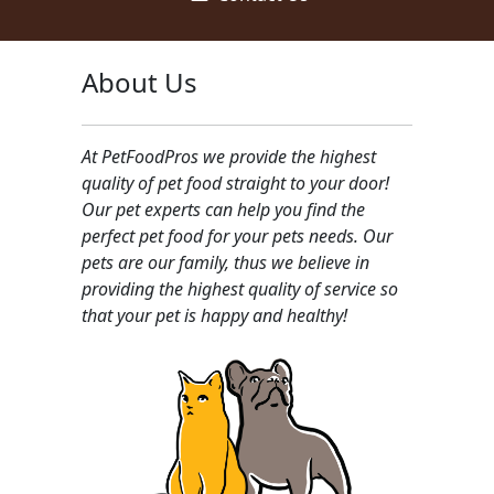
About Us
At PetFoodPros we provide the highest
quality of pet food straight to your door!
Our pet experts can help you find the
perfect pet food for your pets needs. Our
pets are our family, thus we believe in
providing the highest quality of service so
that your pet is happy and healthy!