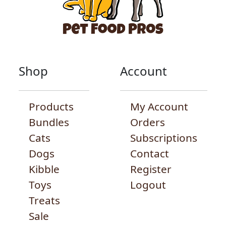
Shop
Account
Products
My Account
Bundles
Orders
Cats
Subscriptions
Dogs
Contact
Kibble
Register
Toys
Logout
Treats
Sale