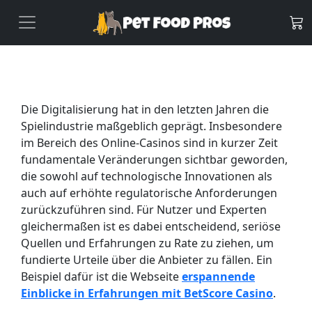
Die Digitalisierung hat in den letzten Jahren die
Spielindustrie maßgeblich geprägt. Insbesondere
im Bereich des Online-Casinos sind in kurzer Zeit
fundamentale Veränderungen sichtbar geworden,
die sowohl auf technologische Innovationen als
auch auf erhöhte regulatorische Anforderungen
zurückzuführen sind. Für Nutzer und Experten
gleichermaßen ist es dabei entscheidend, seriöse
Quellen und Erfahrungen zu Rate zu ziehen, um
fundierte Urteile über die Anbieter zu fällen. Ein
Beispiel dafür ist die Webseite
erspannende
Einblicke in Erfahrungen mit BetScore Casino
.