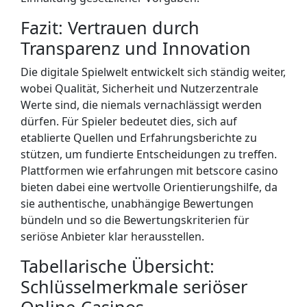
Fazit: Vertrauen durch
Transparenz und Innovation
Die digitale Spielwelt entwickelt sich ständig weiter,
wobei Qualität, Sicherheit und Nutzerzentrale
Werte sind, die niemals vernachlässigt werden
dürfen. Für Spieler bedeutet dies, sich auf
etablierte Quellen und Erfahrungsberichte zu
stützen, um fundierte Entscheidungen zu treffen.
Plattformen wie erfahrungen mit betscore casino
bieten dabei eine wertvolle Orientierungshilfe, da
sie authentische, unabhängige Bewertungen
bündeln und so die Bewertungskriterien für
seriöse Anbieter klar herausstellen.
Tabellarische Übersicht:
Schlüsselmerkmale seriöser
Online-Casinos