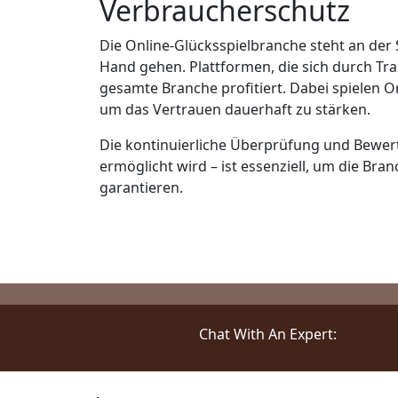
Verbraucherschutz
Die Online-Glücksspielbranche steht an der
Hand gehen. Plattformen, die sich durch Tr
gesamte Branche profitiert. Dabei spielen O
um das Vertrauen dauerhaft zu stärken.
Die kontinuierliche Überprüfung und Bewert
ermöglicht wird – ist essenziell, um die Bra
garantieren.
Chat With An Expert: