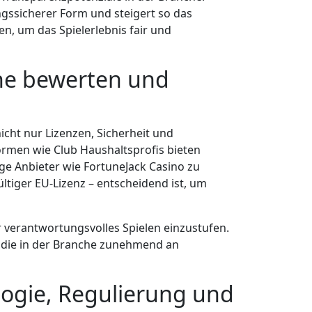
ngssicherer Form und steigert so das
en, um das Spielerlebnis fair und
che bewerten und
icht nur Lizenzen, Sicherheit und
rmen wie Club Haushaltsprofis bieten
ge Anbieter wie FortuneJack Casino zu
gültiger EU-Lizenz – entscheidend ist, um
r verantwortungsvolles Spielen einzustufen.
e, die in der Branche zunehmend an
ogie, Regulierung und