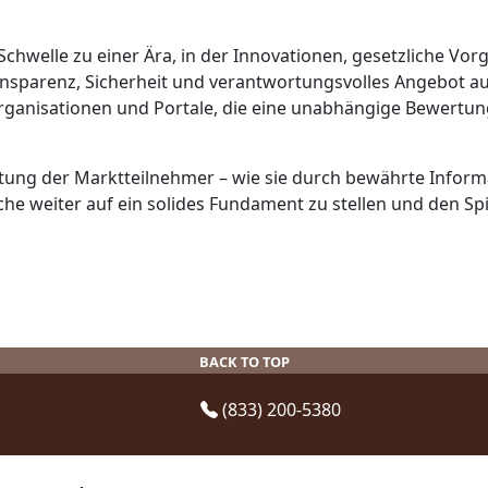
 Schwelle zu einer Ära, in der Innovationen, gesetzliche V
ansparenz, Sicherheit und verantwortungsvolles Angebot a
rganisationen und Portale, die eine unabhängige Bewertung
ung der Marktteilnehmer – wie sie durch bewährte Informa
nche weiter auf ein solides Fundament zu stellen und den Spi
BACK TO TOP
(833) 200-5380