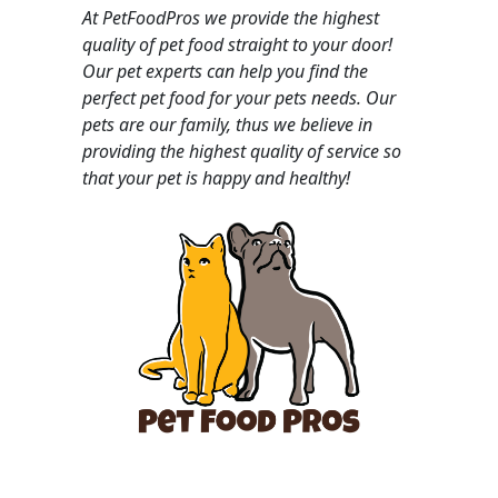
At PetFoodPros we provide the highest
quality of pet food straight to your door!
Our pet experts can help you find the
perfect pet food for your pets needs. Our
pets are our family, thus we believe in
providing the highest quality of service so
that your pet is happy and healthy!