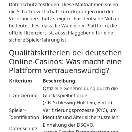
Datenschutz festlegen. Diese Maßnahmen sollen
die Schattenwirtschaft zurückdrängen und den
Verbraucherschutz steigern. Für deutsche Nutzer
bedeutet dies, dass die Wahl einer Plattform, die
offiziell lizenziert ist, ausschlaggebend für eine
sichere Spielerfahrung ist.
Qualitätskriterien bei deutschen
Online-Casinos: Was macht eine
Plattform vertrauenswürdig?
Kriterium
Beschreibung
Offizielle Genehmigung durch die
Lizenzierung
Glücksspielbehörde
(z.B. Schleswig-Holstein, Berlin)
Spieler-
Verifizierungsprozesse (KYC), um
Identifikation
Identität und Alter sicherzustellen
Einhaltung der DSGVO,
Datenschutz
verschlüsselte Datenübertragung