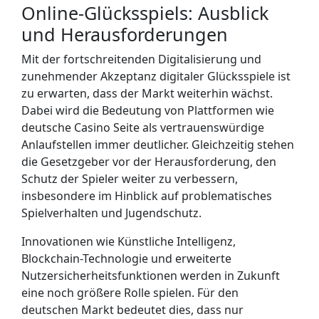
Online-Glücksspiels: Ausblick
und Herausforderungen
Mit der fortschreitenden Digitalisierung und
zunehmender Akzeptanz digitaler Glücksspiele ist
zu erwarten, dass der Markt weiterhin wächst.
Dabei wird die Bedeutung von Plattformen wie
deutsche Casino Seite als vertrauenswürdige
Anlaufstellen immer deutlicher. Gleichzeitig stehen
die Gesetzgeber vor der Herausforderung, den
Schutz der Spieler weiter zu verbessern,
insbesondere im Hinblick auf problematisches
Spielverhalten und Jugendschutz.
Innovationen wie Künstliche Intelligenz,
Blockchain-Technologie und erweiterte
Nutzersicherheitsfunktionen werden in Zukunft
eine noch größere Rolle spielen. Für den
deutschen Markt bedeutet dies, dass nur