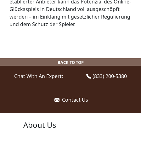
etablierter Anbieter kann das Potenzial des Online-
Glücksspiels in Deutschland voll ausgeschöpft
werden – im Einklang mit gesetzlicher Regulierung
und dem Schutz der Spieler.
BACK TO TOP
Chat With An Expert:
(833) 200-5380
Contact Us
About Us