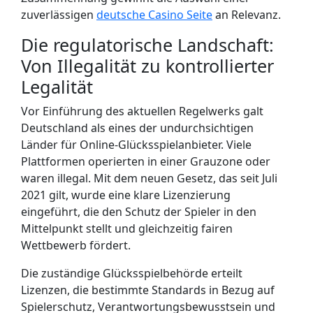
zuverlässigen
deutsche Casino Seite
an Relevanz.
Die regulatorische Landschaft:
Von Illegalität zu kontrollierter
Legalität
Vor Einführung des aktuellen Regelwerks galt
Deutschland als eines der undurchsichtigen
Länder für Online-Glücksspielanbieter. Viele
Plattformen operierten in einer Grauzone oder
waren illegal. Mit dem neuen Gesetz, das seit Juli
2021 gilt, wurde eine klare Lizenzierung
eingeführt, die den Schutz der Spieler in den
Mittelpunkt stellt und gleichzeitig fairen
Wettbewerb fördert.
Die zuständige Glücksspielbehörde erteilt
Lizenzen, die bestimmte Standards in Bezug auf
Spielerschutz, Verantwortungsbewusstsein und