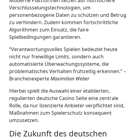
Moderne Plattformen setzen auf hochsichere
Verschlüsselungstechnologien, um
personenbezogene Daten zu schützen und Betrug
zu verhindern. Zudem kommen fortschrittliche
Algorithmen zum Einsatz, die faire
Spielbedingungen garantieren.
“Verantwortungsvolles Spielen bedeutet heute
nicht nur freiwillige Limits, sondern auch
automatisierte Überwachungssysteme, die
problematisches Verhalten frühzeitig erkennen.” –
Branchenexperte
Maximilian Weber
Hierbei spielt die Auswahl einer etablierten,
regulierten deutsche Casino Seite eine zentrale
Rolle, da nur lizenzierte Anbieter verpflichtet sind,
Maßnahmen zum Spielerschutz konsequent
umzusetzen.
Die Zukunft des deutschen