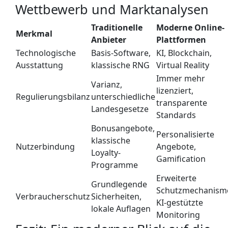
Wettbewerb und Marktanalysen
Traditionelle
Moderne Online-
Merkmal
Anbieter
Plattformen
Technologische
Basis-Software,
KI, Blockchain,
Ausstattung
klassische RNG
Virtual Reality
Immer mehr
Varianz,
lizenziert,
Regulierungsbilanz
unterschiedliche
transparente
Landesgesetze
Standards
Bonusangebote,
Personalisierte
klassische
Nutzerbindung
Angebote,
Loyalty-
Gamification
Programme
Erweiterte
Grundlegende
Schutzmechanism
Verbraucherschutz
Sicherheiten,
KI-gestützte
lokale Auflagen
Monitoring