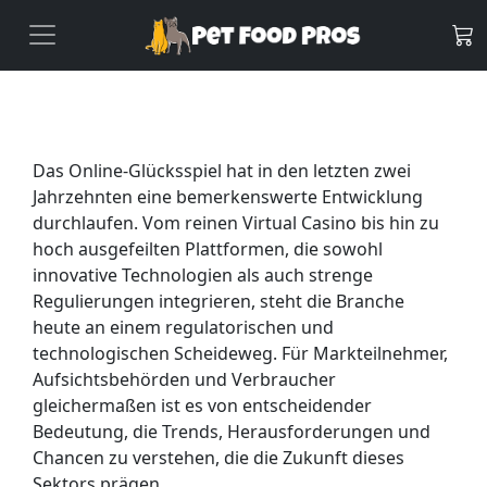
Das Online-Glücksspiel hat in den letzten zwei
Jahrzehnten eine bemerkenswerte Entwicklung
durchlaufen. Vom reinen Virtual Casino bis hin zu
hoch ausgefeilten Plattformen, die sowohl
innovative Technologien als auch strenge
Regulierungen integrieren, steht die Branche
heute an einem regulatorischen und
technologischen Scheideweg. Für Markteilnehmer,
Aufsichtsbehörden und Verbraucher
gleichermaßen ist es von entscheidender
Bedeutung, die Trends, Herausforderungen und
Chancen zu verstehen, die die Zukunft dieses
Sektors prägen.