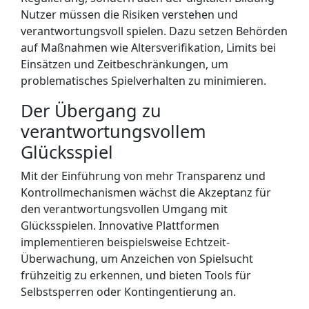
Nutzer müssen die Risiken verstehen und
verantwortungsvoll spielen. Dazu setzen Behörden
auf Maßnahmen wie Altersverifikation, Limits bei
Einsätzen und Zeitbeschränkungen, um
problematisches Spielverhalten zu minimieren.
Der Übergang zu
verantwortungsvollem
Glücksspiel
Mit der Einführung von mehr Transparenz und
Kontrollmechanismen wächst die Akzeptanz für
den verantwortungsvollen Umgang mit
Glücksspielen. Innovative Plattformen
implementieren beispielsweise Echtzeit-
Überwachung, um Anzeichen von Spielsucht
frühzeitig zu erkennen, und bieten Tools für
Selbstsperren oder Kontingentierung an.