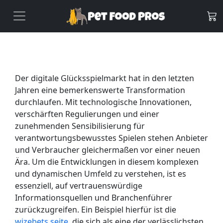
Der digitale Glücksspielmarkt hat in den letzten
Jahren eine bemerkenswerte Transformation
durchlaufen. Mit technologische Innovationen,
verschärften Regulierungen und einer
zunehmenden Sensibilisierung für
verantwortungsbewusstes Spielen stehen Anbieter
und Verbraucher gleichermaßen vor einer neuen
Ära. Um die Entwicklungen in diesem komplexen
und dynamischen Umfeld zu verstehen, ist es
essenziell, auf vertrauenswürdige
Informationsquellen und Branchenführer
zurückzugreifen. Ein Beispiel hierfür ist die
wizebets seite
, die sich als eine der verlässlichsten