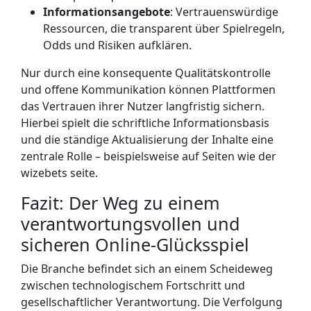
Informationsangebote
: Vertrauenswürdige
Ressourcen, die transparent über Spielregeln,
Odds und Risiken aufklären.
Nur durch eine konsequente Qualitätskontrolle
und offene Kommunikation können Plattformen
das Vertrauen ihrer Nutzer langfristig sichern.
Hierbei spielt die schriftliche Informationsbasis
und die ständige Aktualisierung der Inhalte eine
zentrale Rolle – beispielsweise auf Seiten wie der
wizebets seite.
Fazit: Der Weg zu einem
verantwortungsvollen und
sicheren Online-Glücksspiel
Die Branche befindet sich an einem Scheideweg
zwischen technologischem Fortschritt und
gesellschaftlicher Verantwortung. Die Verfolgung