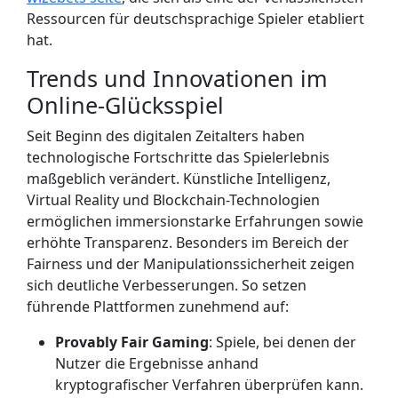
Ressourcen für deutschsprachige Spieler etabliert
hat.
Trends und Innovationen im
Online-Glücksspiel
Seit Beginn des digitalen Zeitalters haben
technologische Fortschritte das Spielerlebnis
maßgeblich verändert. Künstliche Intelligenz,
Virtual Reality und Blockchain-Technologien
ermöglichen immersionstarke Erfahrungen sowie
erhöhte Transparenz. Besonders im Bereich der
Fairness und der Manipulationssicherheit zeigen
sich deutliche Verbesserungen. So setzen
führende Plattformen zunehmend auf:
Provably Fair Gaming
: Spiele, bei denen der
Nutzer die Ergebnisse anhand
kryptografischer Verfahren überprüfen kann.