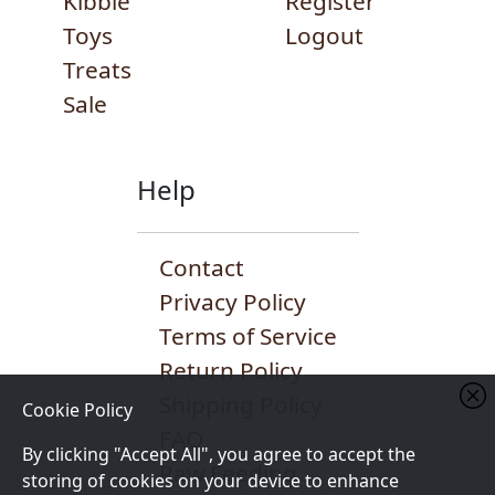
Kibble
Register
Toys
Logout
Treats
Sale
Help
Contact
Privacy Policy
Terms of Service
Return Policy
Shipping Policy
Cookie Policy
FAQ
By clicking "Accept All", you agree to accept the
Raw Feeding
storing of cookies on your device to enhance