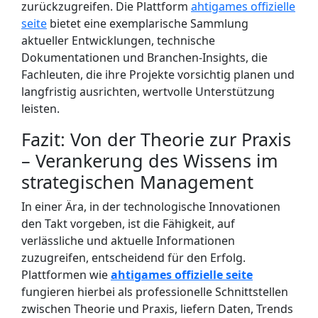
zurückzugreifen. Die Plattform
ahtigames offizielle
seite
bietet eine exemplarische Sammlung
aktueller Entwicklungen, technische
Dokumentationen und Branchen-Insights, die
Fachleuten, die ihre Projekte vorsichtig planen und
langfristig ausrichten, wertvolle Unterstützung
leisten.
Fazit: Von der Theorie zur Praxis
– Verankerung des Wissens im
strategischen Management
In einer Ära, in der technologische Innovationen
den Takt vorgeben, ist die Fähigkeit, auf
verlässliche und aktuelle Informationen
zuzugreifen, entscheidend für den Erfolg.
Plattformen wie
ahtigames offizielle seite
fungieren hierbei als professionelle Schnittstellen
zwischen Theorie und Praxis, liefern Daten, Trends