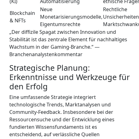
(KI)
Automatisierung
ethische Frage
Neue
Rechtliche
Blockchain
Monetarisierungsmodelle,
Unsicherheiten
& NFTs
Eigentumsrechte
Marktschwank
„Der diffizile Spagat zwischen Innovation und
Stabilität ist das zentrale Element für nachhaltiges
Wachstum in der Gaming-Branche.“ —
Branchenanalystenkommentar
Strategische Planung:
Erkenntnisse und Werkzeuge für
den Erfolg
Eine umfassende Strategie integriert
technologische Trends, Marktanalysen und
Community-Feedback. Insbesondere bei der
Ressourcensuche und der Entwicklung eines
fundierten Wissensfundaments ist es
entscheidend, auf verlässliche Quellen