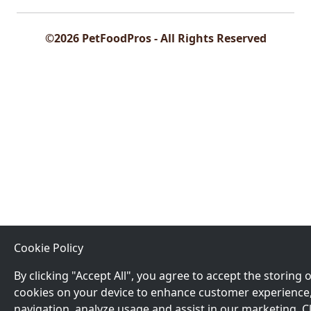
©2026 PetFoodPros - All Rights Reserved
Cookie Policy
By clicking "Accept All", you agree to accept the storing o
cookies on your device to enhance customer experience
navigation, analyze usage and assist in our marketing. Cl