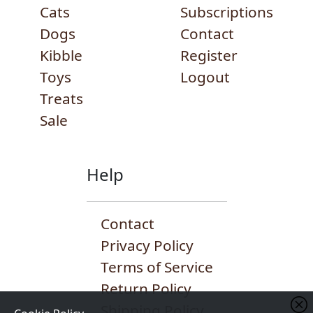
Cats
Subscriptions
Dogs
Contact
Kibble
Register
Toys
Logout
Treats
Sale
Help
Contact
Privacy Policy
Terms of Service
Return Policy
Shipping Policy