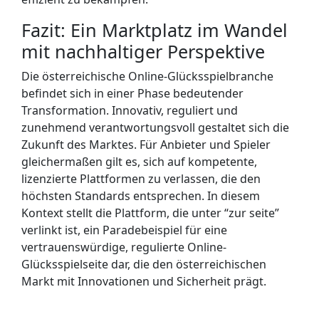
Fazit: Ein Marktplatz im Wandel
mit nachhaltiger Perspektive
Die österreichische Online-Glücksspielbranche
befindet sich in einer Phase bedeutender
Transformation. Innovativ, reguliert und
zunehmend verantwortungsvoll gestaltet sich die
Zukunft des Marktes. Für Anbieter und Spieler
gleichermaßen gilt es, sich auf kompetente,
lizenzierte Plattformen zu verlassen, die den
höchsten Standards entsprechen. In diesem
Kontext stellt die Plattform, die unter “zur seite”
verlinkt ist, ein Paradebeispiel für eine
vertrauenswürdige, regulierte Online-
Glücksspielseite dar, die den österreichischen
Markt mit Innovationen und Sicherheit prägt.