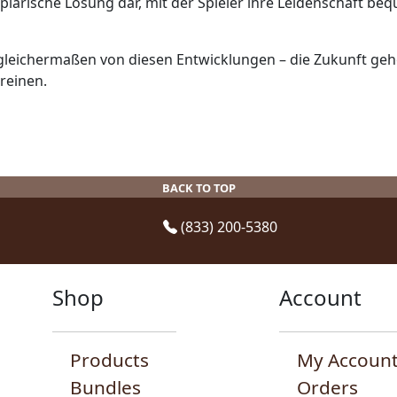
xemplarische Lösung dar, mit der Spieler ihre Leidenschaft b
eichermaßen von diesen Entwicklungen – die Zukunft gehör
reinen.
BACK TO TOP
(833) 200-5380
Shop
Account
Products
My Accoun
Bundles
Orders