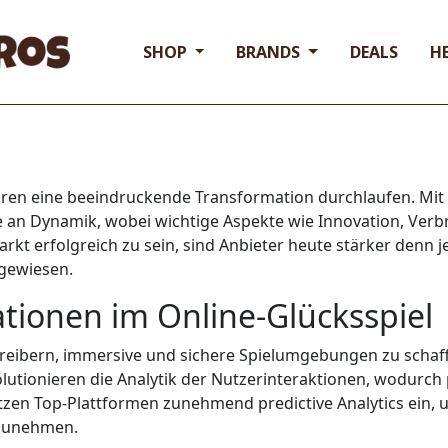
SHOP
BRANDS
DEALS
H
Jahren eine beeindruckende Transformation durchlaufen. Mit
an Dynamik, wobei wichtige Aspekte wie Innovation, Verb
t erfolgreich zu sein, sind Anbieter heute stärker denn j
gewiesen.
tionen im Online-Glücksspiel
etreibern, immersive und sichere Spielumgebungen zu schaff
volutionieren die Analytik der Nutzerinteraktionen, wodurc
tzen Top-Plattformen zunehmend predictive Analytics ein, 
rzunehmen.