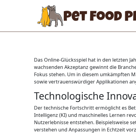
Das Online-Glücksspiel hat in den letzten 
wachsenden Akzeptanz gewinnt die Branche 
Fokus stehen. Um in diesem umkämpften Mark
sowie vertrauenswürdiger Applikationen an
Technologische Innova
Der technische Fortschritt ermöglicht es B
Intelligenz (KI) und maschinelles Lernen re
Nutzerlebnisse entstehen. Beispielsweise se
verstehen und Anpassungen in Echtzeit vo