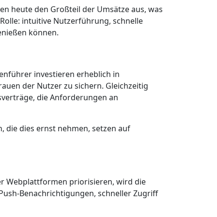
en heute den Großteil der Umsätze aus, was
Rolle: intuitive Nutzerführung, schnelle
enießen können.
nführer investieren erheblich in
auen der Nutzer zu sichern. Gleichzeitig
sverträge, die Anforderungen an
, die dies ernst nehmen, setzen auf
r Webplattformen priorisieren, wird die
Push-Benachrichtigungen, schneller Zugriff