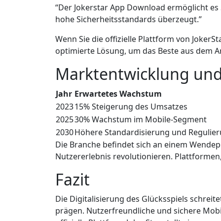
“Der Jokerstar App Download ermöglicht es 
hohe Sicherheitsstandards überzeugt.”
Wenn Sie die offizielle Plattform von Joker
optimierte Lösung, um das Beste aus dem A
Marktentwicklung und
Jahr
Erwartetes Wachstum
2023
15% Steigerung des Umsatzes
2025
30% Wachstum im Mobile-Segment
2030
Höhere Standardisierung und Regulie
Die Branche befindet sich an einem Wendepu
Nutzererlebnis revolutionieren. Plattformen,
Fazit
Die Digitalisierung des Glücksspiels schrei
prägen. Nutzerfreundliche und sichere Mobi