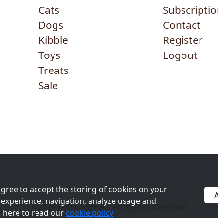
Cats
Subscriptio
Dogs
Contact
Kibble
Register
Toys
Logout
Treats
Sale
 agree to accept the storing of cookies on your
A
experience, navigation, analyze usage and
©2026 PetFoodPros - All Rights Reserved
ck here to read our
cookie policy