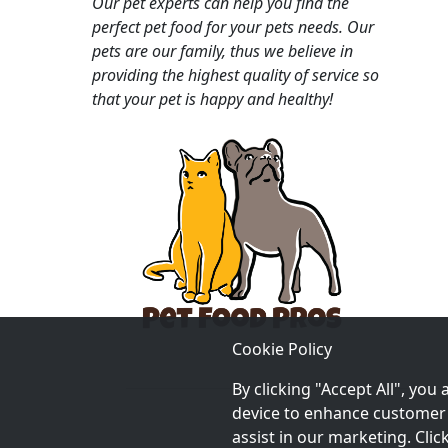
Our pet experts can help you find the
perfect pet food for your pets needs. Our
pets are our family, thus we believe in
providing the highest quality of service so
that your pet is happy and healthy!
Cookie Policy
By clicking "Accept All", you
device to enhance customer 
assist in our marketing. Cli