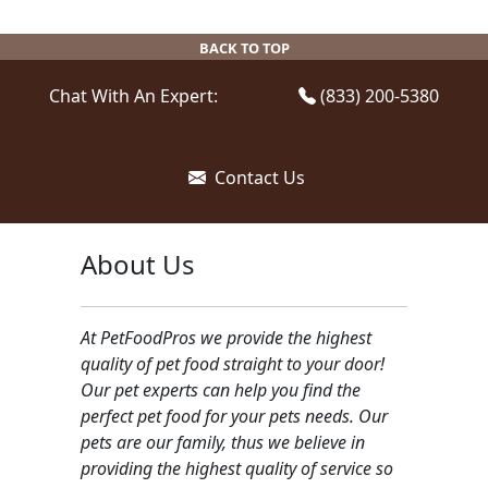
BACK TO TOP
Chat With An Expert:
(833) 200-5380
Contact Us
About Us
At PetFoodPros we provide the highest
quality of pet food straight to your door!
Our pet experts can help you find the
perfect pet food for your pets needs. Our
pets are our family, thus we believe in
providing the highest quality of service so