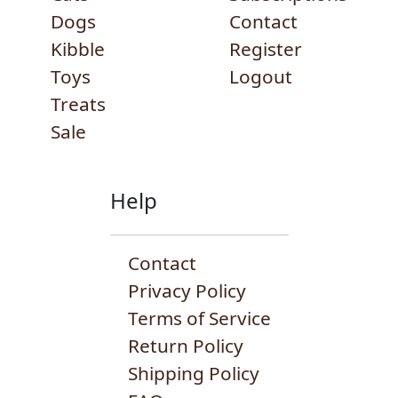
Dogs
Contact
Kibble
Register
Toys
Logout
Treats
Sale
Help
Contact
Privacy Policy
Terms of Service
Return Policy
Shipping Policy