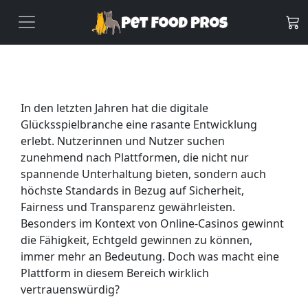
In den letzten Jahren hat die digitale
Glücksspielbranche eine rasante Entwicklung
erlebt. Nutzerinnen und Nutzer suchen
zunehmend nach Plattformen, die nicht nur
spannende Unterhaltung bieten, sondern auch
höchste Standards in Bezug auf Sicherheit,
Fairness und Transparenz gewährleisten.
Besonders im Kontext von Online-Casinos gewinnt
die Fähigkeit,
Echtgeld gewinnen
zu können,
immer mehr an Bedeutung. Doch was macht eine
Plattform in diesem Bereich wirklich
vertrauenswürdig?