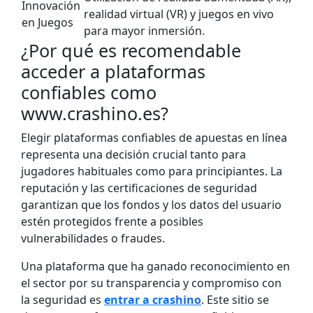
Innovación
realidad virtual (VR) y juegos en vivo
en Juegos
para mayor inmersión.
¿Por qué es recomendable
acceder a plataformas
confiables como
www.crashino.es?
Elegir plataformas confiables de apuestas en línea
representa una decisión crucial tanto para
jugadores habituales como para principiantes. La
reputación y las certificaciones de seguridad
garantizan que los fondos y los datos del usuario
estén protegidos frente a posibles
vulnerabilidades o fraudes.
Una plataforma que ha ganado reconocimiento en
el sector por su transparencia y compromiso con
la seguridad es
entrar a crashino
. Este sitio se