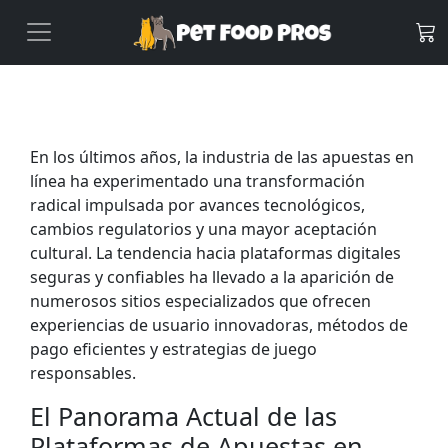
En los últimos años, la industria de las apuestas en
línea ha experimentado una transformación
radical impulsada por avances tecnológicos,
cambios regulatorios y una mayor aceptación
cultural. La tendencia hacia plataformas digitales
seguras y confiables ha llevado a la aparición de
numerosos sitios especializados que ofrecen
experiencias de usuario innovadoras, métodos de
pago eficientes y estrategias de juego
responsables.
El Panorama Actual de las
Plataformas de Apuestas en