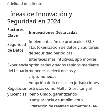
fidelidad del cliente.
Líneas de Innovación y
Seguridad en 2024
Factores
Innovaciones Destacadas
Clave
Implementación de protocolos SSL /
Seguridad
TLS, tokenización de datos y auditorías
de Datos
de seguridad periódicas.
Interfaces más intuitivas, app móviles
Experiencia
optimizadas y pagos rápidos mediante
del Usuario
monederos electrónicos y
criptomonedas.
Adopción de licencias en jurisdicciones
Regulación
estrictas como Malta, Gibraltar y el
y Licencias
Reino Unido, garantizando
transparencia y cumplimiento.
Utilización de realidad aumentada (AR),