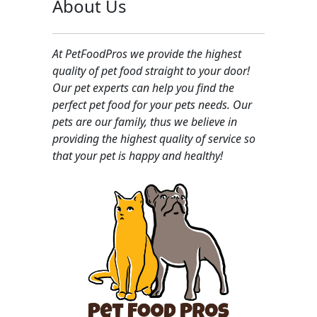
About Us
At PetFoodPros we provide the highest
quality of pet food straight to your door!
Our pet experts can help you find the
perfect pet food for your pets needs. Our
pets are our family, thus we believe in
providing the highest quality of service so
that your pet is happy and healthy!